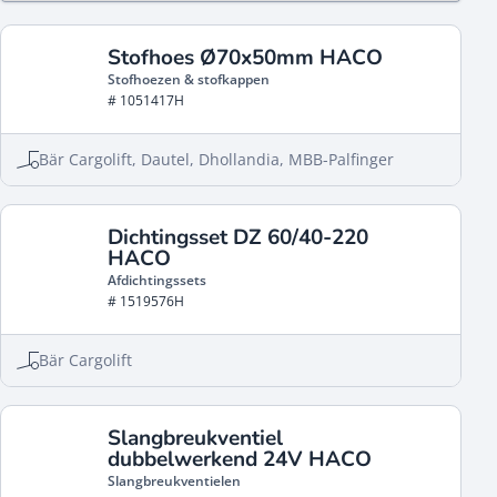
Stofhoes Ø70x50mm HACO
Stofhoezen & stofkappen
# 1051417H
Bär Cargolift, Dautel, Dhollandia, MBB-Palfinger
Dichtingsset DZ 60/40-220
HACO
Afdichtingssets
# 1519576H
Bär Cargolift
Slangbreukventiel
dubbelwerkend 24V HACO
Slangbreukventielen