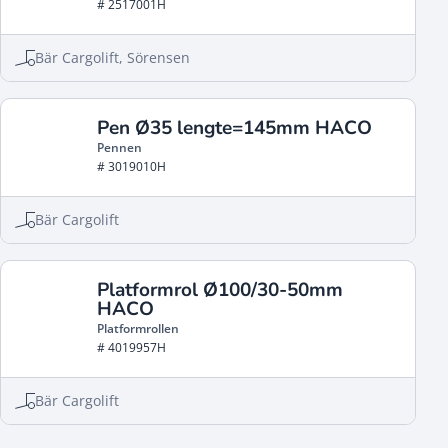
# 2517001H
Bär Cargolift, Sörensen
Pen Ø35 lengte=145mm HACO
Pennen
# 3019010H
Bär Cargolift
Platformrol Ø100/30-50mm
HACO
Platformrollen
# 4019957H
Bär Cargolift