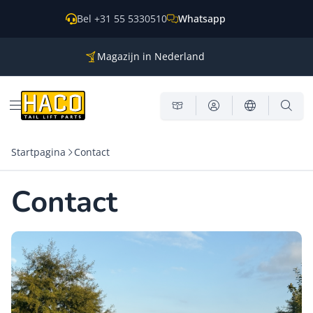
Overslaan naar inhoud
Bel +31 55 5330510
Whatsapp
Magazijn in Nederland
Onderdelen voor alle grote merken
Wereldwijde verzending
Menu openen
Startpagina
Contact
Contact