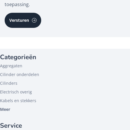
r
c
toepassing.
e
h
i
t
s
e
t
)
r
(
V
e
Categorieën
r
e
Aggregaten
i
s
Cilinder onderdelen
t
Cilinders
)
Electrisch overig
Kabels en stekkers
Meer
Service