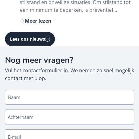
stilstand en onveilige situaties. Om stilstand tot
een minimum te beperken, is preventief
onderhoud sterk aan te raden. Door
Meer lezen
veelgebruikte laadkleponderdelen op voorraad
te houden, kan onderhoud snel en efficiënt
Lees ons nieuws
worden uitgevoerd. Ook bij een storing
onderweg wordt de […]
Nog meer vragen?
Vul het contactformulier in. We nemen zo snel mogelijk
contact met u op.
N
a
a
A
m
c
(
h
V
E
t
e