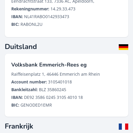
Eendrachtstraat 133, 7336 AC, Apeldoorn,
Rekeningnummer:
14.29.33.473
IBAN:
NL41RABO0142933473
BIC:
RABONL2U
Duitsland
Volksbank Emmerich-Rees eg
Raiffeisenplatz 1, 46446 Emmerich am Rhein
Account number:
3105401018
Bankleitzahl:
BLZ 35860245
IBAN:
DE92 3586 0245 3105 4010 18
BIC:
GENODED1EMR
Frankrijk