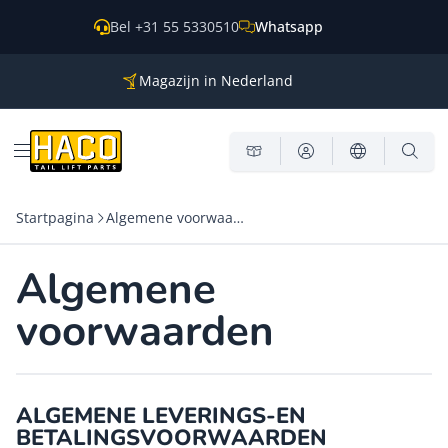
Overslaan naar inhoud
Bel +31 55 5330510
Whatsapp
Magazijn in Nederland
Onderdelen voor alle grote merken
Wereldwijde verzending
Menu openen
Startpagina
Algemene voorwaarden
Algemene
voorwaarden
ALGEMENE LEVERINGS-EN
BETALINGSVOORWAARDEN