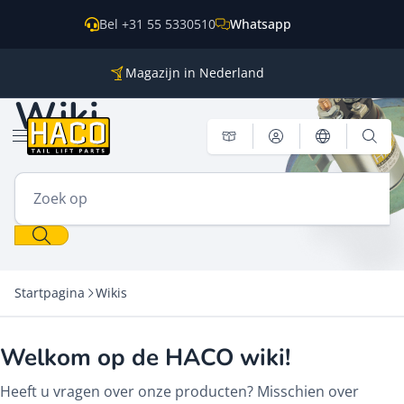
Overslaan naar inhoud
Bel +31 55 5330510
Whatsapp
Magazijn in Nederland
Onderdelen voor alle grote merken
Wiki
Wereldwijde verzending
Menu openen
Zoek op
Startpagina
Wikis
Welkom op de HACO wiki!
Heeft u vragen over onze producten? Misschien over