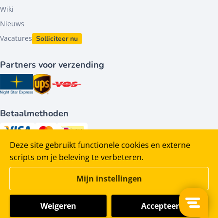
Wiki
Nieuws
Vacatures
Solliciteer nu
Partners voor verzending
Betaalmethoden
Deze site gebruikt functionele cookies en externe
Volg ons op
scripts om je beleving te verbeteren.
Mijn instellingen
Weigeren
Accepteer
©2026 - HACO parts bv - Alle rechten voorbehouden