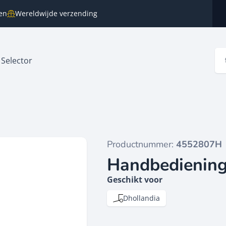
en
Wereldwijde verzending
 Selector
Productnummer:
4552807H
Handbedienin
Geschikt voor
Dhollandia