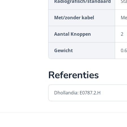
Radiografisch/standaard
St
Met/zonder kabel
Me
Aantal Knoppen
2
Gewicht
0.
Referenties
Dhollandia: E0787.2.H