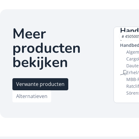
Meer
Hand
HAC
# 450500
producten
Handbed
Algem
bekijken
Cargol
Dautel
Erhel/
MBB-P
Verwante producten
Ratcli
Sören
Alternatieven