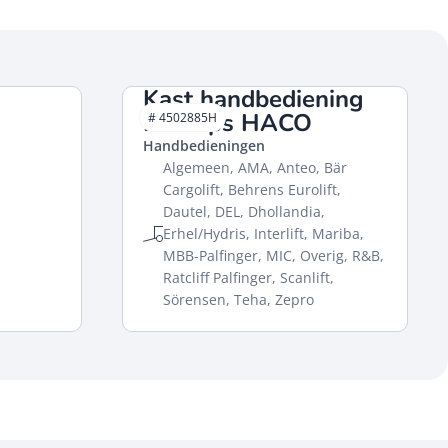
Kast handbediening
2-knops HACO
# 4502885H
Handbedieningen
Algemeen, AMA, Anteo, Bär
Cargolift, Behrens Eurolift,
Dautel, DEL, Dhollandia,
Erhel/Hydris, Interlift, Mariba,
MBB-Palfinger, MIC, Overig, R&B,
Ratcliff Palfinger, Scanlift,
Sörensen, Teha, Zepro