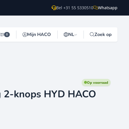
Bel +31 55 5330510
Whatsapp
Mijn HACO
NL
Zoek op
0
Op voorraad
g 2-knops HYD HACO