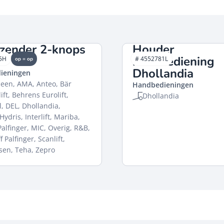
zender 2-knops
Houder
O
handbediening
5H
# 4552781L
op = op
Dhollandia
ieningen
een, AMA, Anteo, Bär
Handbedieningen
ift, Behrens Eurolift,
Dhollandia
, DEL, Dhollandia,
Hydris, Interlift, Mariba,
alfinger, MIC, Overig, R&B,
ff Palfinger, Scanlift,
sen, Teha, Zepro