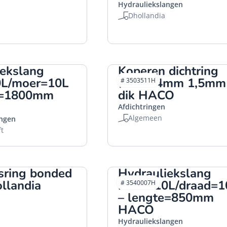
Hydrauliekslangen
Dhollandia
iekslang
Koperen dichtring
L/moer=10L
Ø10x14mm 1,5mm
# 3503511H
e=1800mm
dik HACO
Afdichtringen
Algemeen
angen
ft
sring bonded
Hydrauliekslang
llandia
moer=10L/draad=1
# 3540007H
– lengte=850mm
HACO
Hydrauliekslangen