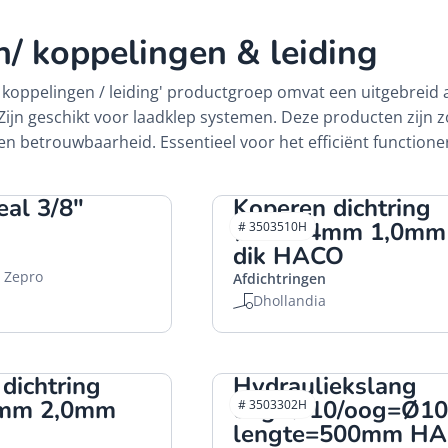
/ koppelingen & leiding
/ koppelingen / leiding' productgroep omvat een uitgebrei
jn geschikt voor laadklep systemen. Deze producten zijn zo
n betrouwbaarheid. Essentieel voor het efficiënt function
al 3/8"
Koperen dichtring
Ø10x14mm 1,0mm
# 3503510H
dik HACO
, Zepro
Afdichtringen
Dhollandia
dichtring
Hydrauliekslang
mm 2,0mm
oog=Ø10/oog=Ø10
# 3503302H
lengte=500mm H