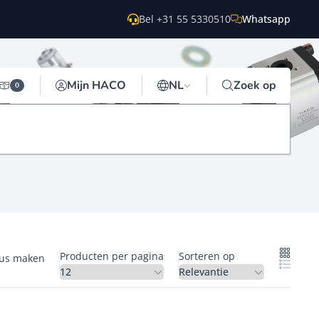
Bel +31 55 5330510
Whatsapp
Mijn HACO
NL
Zoek op
0
Producten per pagina
Sorteren op
gus maken