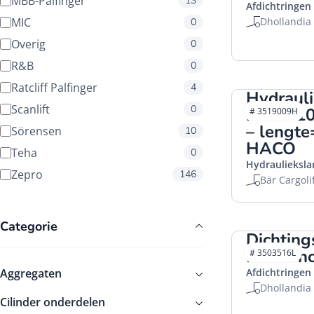
MBB-Palfinger
13
Afdichtringen
MIC
Dhollandia
0
Overig
0
R&B
0
Ratcliff Palfinger
4
Hydraul
Scanlift
0
moer=10
# 3519009H
– lengt
Sörensen
10
HACO
Teha
0
Hydraulieksl
Zepro
146
Bär Cargoli
Categorie
Dichting
M10 Dho
# 3503516L
Aggregaten
Afdichtringen
Dhollandia
Cilinder onderdelen