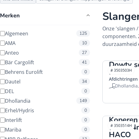
Slangen
Merken
Onze 'slangen 
Algemeen
125
componenten. Zi
AMA
10
duurzaamheid e
Anteo
27
Bär Cargolift
41
Dowty se
HACO
# 3503503H
Behrens Eurolift
0
Afdichtringen
Dautel
34
Dhollandia
DEL
0
Dhollandia
149
Erhel/Hydris
0
Koperen 
Interlift
0
Ø10x14
# 3503514H
Mariba
0
HACO