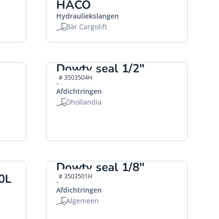
HACO
Hydrauliekslangen
Bär Cargolift
Dowty seal 1/2"
HACO
# 3503504H
Afdichtringen
Dhollandia
Dowty seal 1/8"
0L
HACO
# 3503501H
Afdichtringen
Algemeen