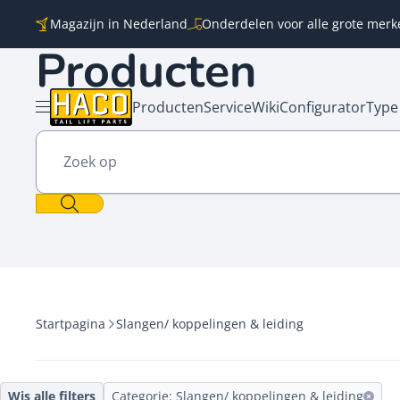
Overslaan naar inhoud
Magazijn in Nederland
Onderdelen voor alle grote merk
Producten
Producten
Service
Wiki
Configurator
Type
Menu openen
Zoek op
Startpagina
Slangen/ koppelingen & leiding
Wis alle filters
Categorie: Slangen/ koppelingen & leiding