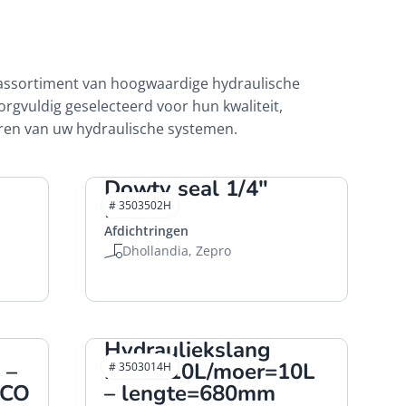
d assortiment van hoogwaardige hydraulische
rgvuldig geselecteerd voor hun kwaliteit,
eren van uw hydraulische systemen.
Dowty seal 1/4"
HACO
# 3503502H
Afdichtringen
Dhollandia, Zepro
Hydrauliekslang
 –
moer=10L/moer=10L
# 3503014H
ACO
– lengte=680mm