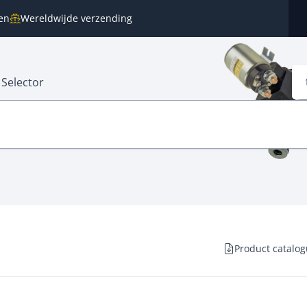
en
Wereldwijde verzending
 Selector
Product catalo