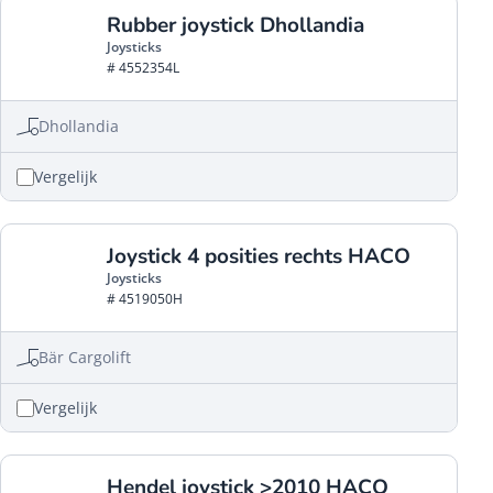
Rubber joystick Dhollandia
Joysticks
# 4552354L
Dhollandia
Vergelijk
Joystick 4 posities rechts HACO
Joysticks
# 4519050H
Bär Cargolift
Vergelijk
Hendel joystick >2010 HACO