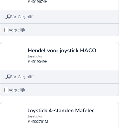
# 4019674H
Bär Cargolift
Vergelijk
Hendel voor joystick HACO
Joysticks
# 4519049H
Bär Cargolift
Vergelijk
Joystick 4-standen Mafelec
Joysticks
# 4502761M