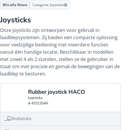
Wis alle filters
Categorie: Joysticks
Joysticks
Onze joysticks zijn ontworpen voor gebruik in
laadklepsystemen. Zij bieden een compacte oplossing
voor veelzijdige bediening met meerdere functies
vanuit één handige locatie. Beschikbaar in modellen
met zowel 4 als 2 standen, stellen ze de gebruiker in
staat om met precisie en gemak de bewegingen van de
laadklep te besturen.
Rubber joystick HACO
Joysticks
# 4552354H
Dhollandia