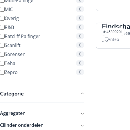
MBB-Palfinger
0
MIC
0
Overig
0
Eindscha
R&B
0
# 4530020L
Eindschakelaa
Ratcliff Palfinger
0
Anteo
Scanlift
0
Sörensen
0
Teha
0
Zepro
0
Categorie
Aggregaten
Cilinder onderdelen