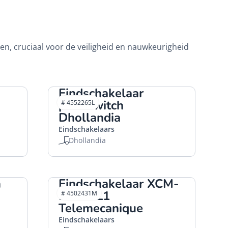
n, cruciaal voor de veiligheid en nauwkeurigheid
Eindschakelaar
proxiswitch
# 4552265L
Dhollandia
Eindschakelaars
Dhollandia
m
Eindschakelaar XCM-
D2115L1
# 4502431M
Telemecanique
Eindschakelaars