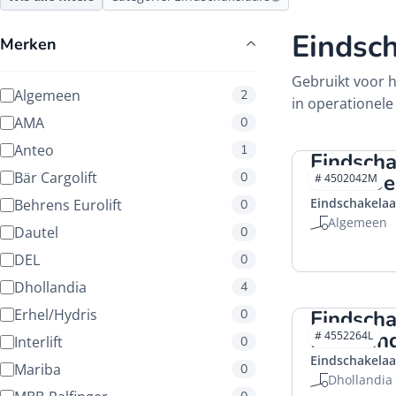
Eindsc
Merken
Gebruikt voor 
Algemeen
2
in operationele
AMA
0
Anteo
1
Eindscha
Bär Cargolift
0
U1W Ber
# 4502042M
Eindschakelaa
Behrens Eurolift
0
Algemeen
Dautel
0
DEL
0
Dhollandia
4
Erhel/Hydris
Eindscha
0
Dhollan
# 4552264L
Interlift
0
Eindschakelaa
Mariba
0
Dhollandia