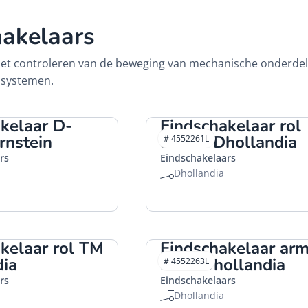
hakelaars
het controleren van de beweging van mechanische onderdele
 systemen.
kelaar D-
Eindschakelaar rol
nstein
50mm Dhollandia
# 4552261L
rs
Eindschakelaars
Dhollandia
kelaar rol TM
Eindschakelaar ar
dia
DHP Dhollandia
# 4552263L
rs
Eindschakelaars
Dhollandia