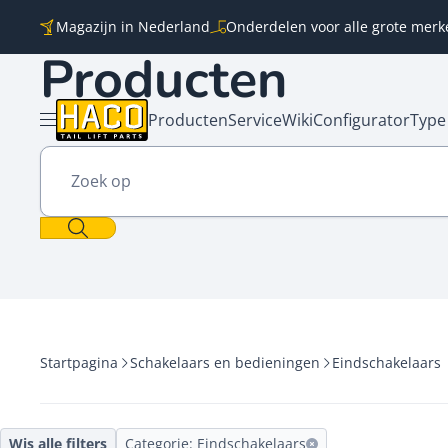
Overslaan naar inhoud
Magazijn in Nederland
Onderdelen voor alle grote merk
Producten
Producten
Service
Wiki
Configurator
Type
Menu openen
Zoek op
Startpagina
Schakelaars en bedieningen
Eindschakelaars
Wis alle filters
Categorie: Eindschakelaars