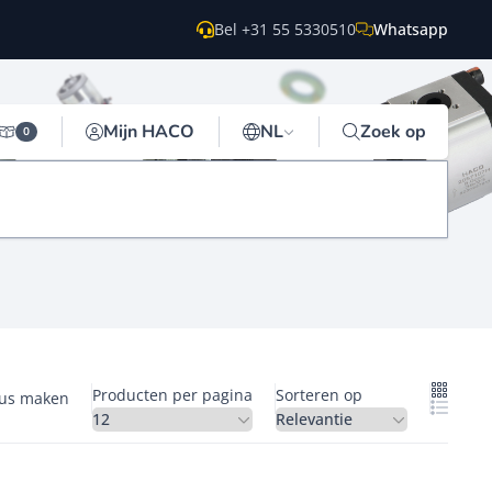
Bel +31 55 5330510
Whatsapp
Mijn HACO
NL
Zoek op
0
Producten per pagina
Sorteren op
gus maken