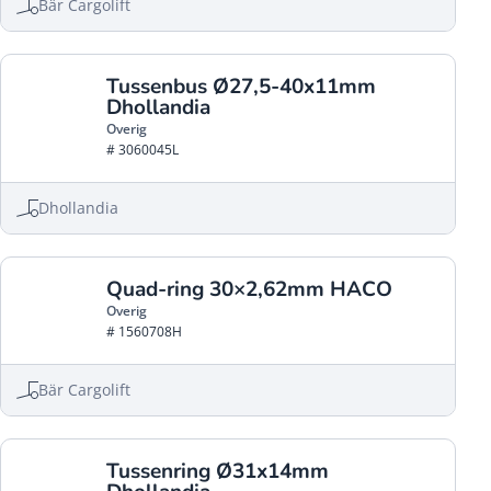
Bär Cargolift
Tussenbus Ø27,5-40x11mm
Dhollandia
Overig
# 3060045L
Dhollandia
Quad-ring 30×2,62mm HACO
Overig
# 1560708H
Bär Cargolift
Tussenring Ø31x14mm