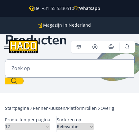
Overslaan naar inhoud
Bel +31 55 5330510
Whatsapp
Magazijn in Nederland
Onderdelen voor alle grote merken
Producten
Wereldwijde verzending
Menu openen
Zoek op
Startpagina
Pennen/Bussen/Platformrollen
Overig
Producten per pagina
Sorteren op