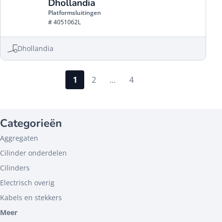
Dhollandia
Platformsluitingen
# 4051062L
Dhollandia
1
2
…
4
Categorieën
Aggregaten
Cilinder onderdelen
Cilinders
Electrisch overig
Kabels en stekkers
Meer