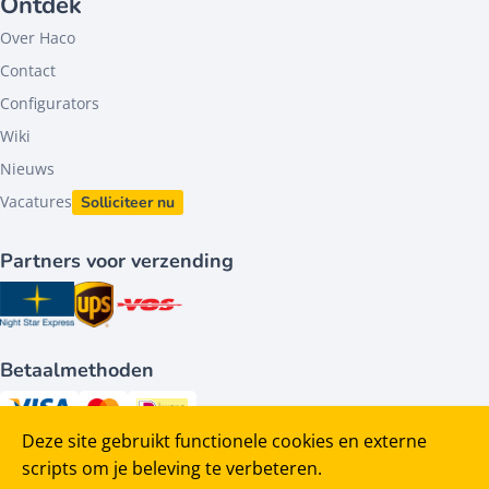
Ontdek
Over Haco
Contact
Configurators
Wiki
Nieuws
Vacatures
Solliciteer nu
Partners voor verzending
Betaalmethoden
Deze site gebruikt functionele cookies en externe
Volg ons op
scripts om je beleving te verbeteren.