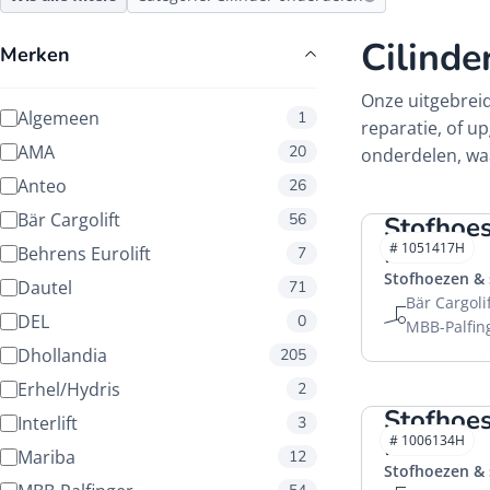
Cilinde
Merken
Onze uitgebreid
Algemeen
1
reparatie, of u
AMA
20
onderdelen, waa
Anteo
26
Bär Cargolift
56
Stofho
HACO
# 1051417H
Behrens Eurolift
7
Stofhoezen &
Dautel
71
Bär Cargoli
DEL
0
MBB-Palfin
Dhollandia
205
Erhel/Hydris
2
Stofho
Interlift
3
HACO
# 1006134H
Mariba
12
Stofhoezen &