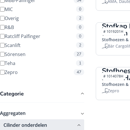
MBB-Palfinger
54
AMA, Daute
MIC
0
Overig
2
Stofkap 
R&B
0
Ø70mm
# 1019201H
Ratcliff Palfinger
0
Stofhoezen &
Scanlift
2
Bär Cargoli
Sörensen
27
Teha
1
Stofhoes
Zepro
47
Z-200 
# 1014078H
Stofhoezen &
Zepro
Categorie
Aggregaten
Cilinder onderdelen