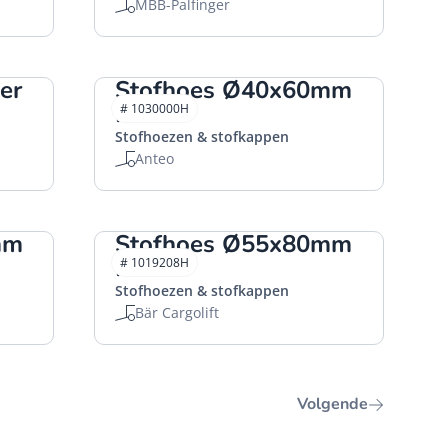
MBB-Palfinger
der
Stofhoes Ø40x60mm
HACO
# 1030000H
Stofhoezen & stofkappen
Anteo
mm
Stofhoes Ø55x80mm
HACO
# 1019208H
Stofhoezen & stofkappen
Bär Cargolift
Volgende