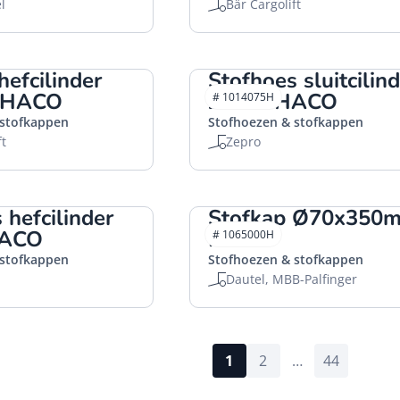
l
Bär Cargolift
hefcilinder
Stofhoes sluitcilin
 HACO
Z-200 HACO
# 1014075H
 stofkappen
Stofhoezen & stofkappen
ft
Zepro
 hefcilinder
Stofkap Ø70x350
HACO
HACO
# 1065000H
 stofkappen
Stofhoezen & stofkappen
Dautel, MBB-Palfinger
1
2
…
44