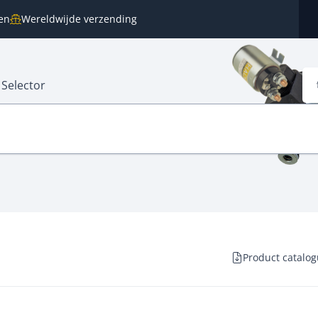
en
Wereldwijde verzending
 Selector
Product catalo