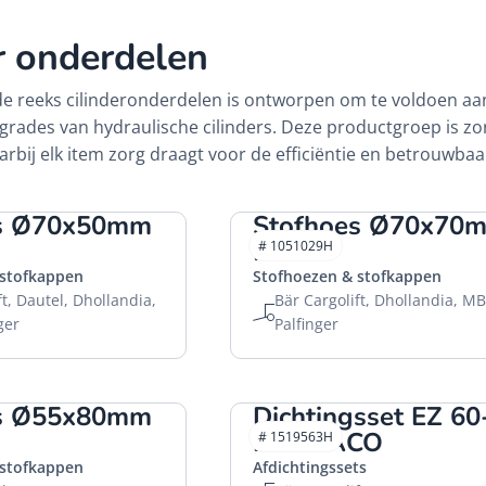
r onderdelen
e reeks cilinderonderdelen is ontworpen om te voldoen aan
pgrades van hydraulische cilinders. Deze productgroep is 
rbij elk item zorg draagt voor de efficiëntie en betrouwbaa
es Ø70x50mm
Stofhoes Ø70x70
HACO
# 1051029H
 stofkappen
Stofhoezen & stofkappen
ft, Dautel, Dhollandia,
Bär Cargolift, Dhollandia, M
ger
Palfinger
es Ø55x80mm
Dichtingsset EZ 60
285 HACO
# 1519563H
 stofkappen
Afdichtingssets