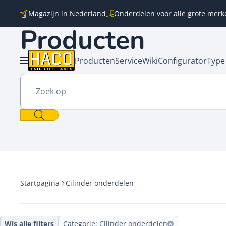
Overslaan naar inhoud
Magazijn in Nederland
Onderdelen voor alle grote merk
Producten
Producten
Service
Wiki
Configurator
Type
Menu openen
Zoek op
Startpagina
Cilinder onderdelen
Wis alle filters
Categorie: Cilinder onderdelen