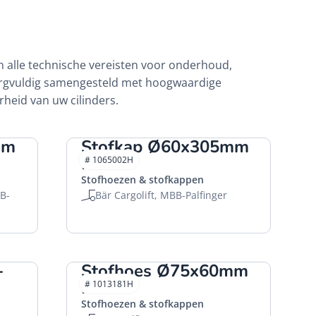
 alle technische vereisten voor onderhoud,
zorgvuldig samengesteld met hoogwaardige
rheid van uw cilinders.
mm
Stofkap Ø60x305mm
HACO
# 1065002H
Stofhoezen & stofkappen
BB-
Bär Cargolift, MBB-Palfinger
-
Stofhoes Ø75x60mm
HACO
# 1013181H
Stofhoezen & stofkappen