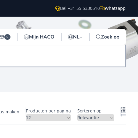
Bel +31 55 5330510
Whatsapp
Mijn HACO
NL
Zoek op
0
Producten per pagina
Sorteren op
gus maken