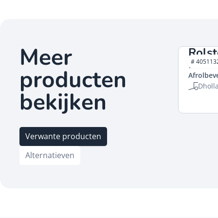
Meer
Rolst
Dholl
# 405113
producten
Afrolbev
Dholl
bekijken
Verwante producten
Alternatieven