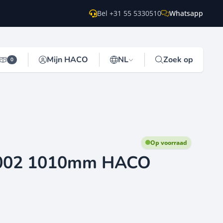
Bel +31 55 5330510
Whatsapp
Mijn HACO
NL
Zoek op
0
Op voorraad
2002 1010mm HACO