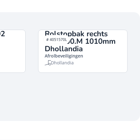
02
Rolstopbak rechts
OAP100.M 1010mm
# 4051570L
Dhollandia
Afrolbeveiligingen
Dhollandia