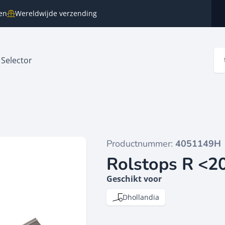
en
Wereldwijde verzending
 Selector
Productnummer:
4051149H
Rolstops R <
Geschikt voor
Dhollandia