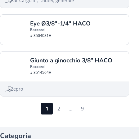
Bär Cargolift, Dautel, generale
Eye Ø3/8"-1/4" HACO
Raccordi
# 3504081H
Giunto a ginocchio 3/8” HACO
Raccordi
# 3514504H
Zepro
1
2
…
9
Categoria