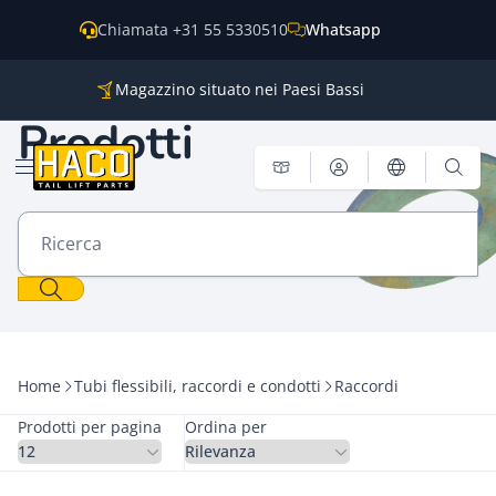
Vai al contenuto
Chiamata +31 55 5330510
Whatsapp
Magazzino situato nei Paesi Bassi
Parti per tutti i principali marchi
Prodotti
Spedizione in tutto il mondo
Aprire il menu
Ricerca
Home
Tubi flessibili, raccordi e condotti
Raccordi
Prodotti per pagina
Ordina per