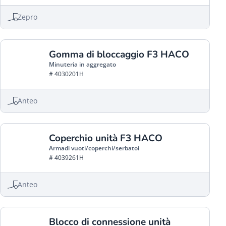
Zepro
Gomma di bloccaggio F3 HACO
Minuteria in aggregato
# 4030201H
Anteo
Coperchio unità F3 HACO
Armadi vuoti/coperchi/serbatoi
# 4039261H
Anteo
Blocco di connessione unità