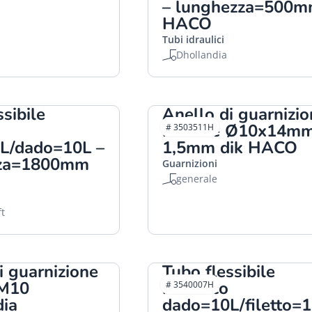
– lunghezza=500
HACO
Tubi idraulici
Dhollandia
ssibile
Anello di guarnizi
in rame Ø10x14m
# 3503511H
L/dado=10L –
1,5mm dik HACO
zza=1800mm
Guarnizioni
generale
ft
i guarnizione
Tubo flessibile
 M10
idraulico
# 3540007H
dia
dado=10L/filetto=