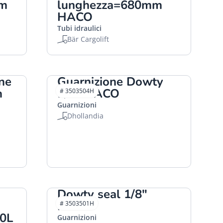
mm
lunghezza=680mm
HACO
Tubi idraulici
Bär Cargolift
one
Guarnizione Dowty
m
1/2" HACO
# 3503504H
Guarnizioni
Dhollandia
Dowty seal 1/8"
HACO
# 3503501H
10L
Guarnizioni