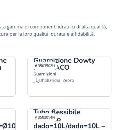
ta gamma di componenti idraulici di alta qualità,
ra per la loro qualità, durata e affidabilità,
one
Guarnizione Dowty
m
1/4" HACO
# 3503502H
Guarnizioni
Dhollandia, Zepro
Tubo flessibile
idraulico
# 3503014H
o=Ø10
dado=10L/dado=10L –