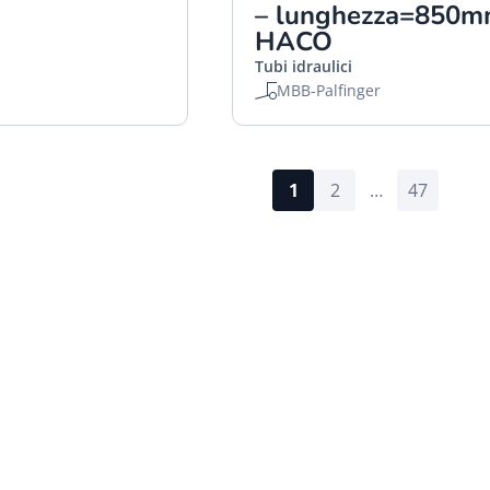
– lunghezza=850
HACO
Tubi idraulici
MBB-Palfinger
1
2
…
47