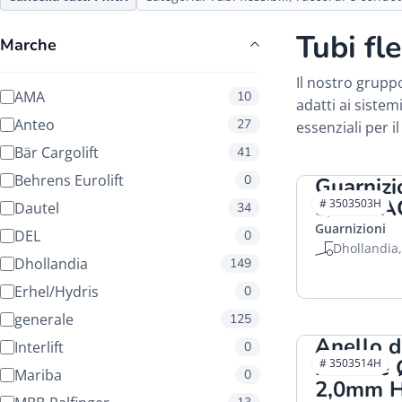
Tubi fle
Marche
Il nostro grupp
AMA
10
adatti ai sistem
Anteo
27
essenziali per i
Bär Cargolift
41
Behrens Eurolift
0
Guarniz
3/8" H
# 3503503H
Dautel
34
Guarnizioni
DEL
0
Dhollandia
Dhollandia
149
Erhel/Hydris
0
generale
125
Anello d
Interlift
0
in rame
# 3503514H
Mariba
0
2,0mm 