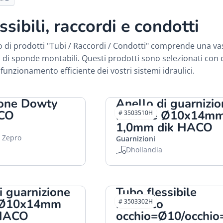
ssibili, raccordi e condotti
o di prodotti "Tubi / Raccordi / Condotti" comprende una vas
i di sponde montabili. Questi prodotti sono selezionati con cu
l funzionamento efficiente dei vostri sistemi idraulici.
ione Dowty
Anello di guarnizi
ACO
in rame Ø10x14m
# 3503510H
1,0mm dik HACO
, Zepro
Guarnizioni
Dhollandia
i guarnizione
Tubo flessibile
 Ø10x14mm
idraulico
# 3503302H
HACO
occhio=Ø10/occhi