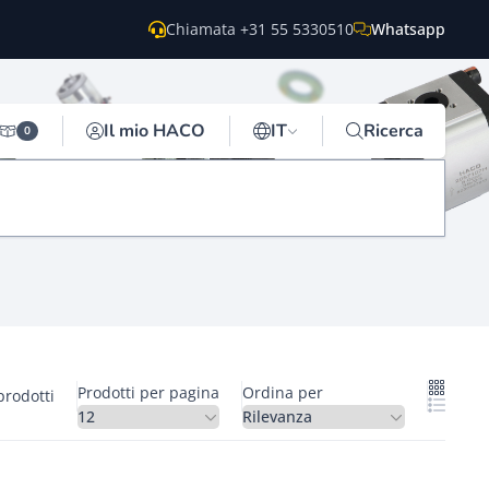
Chiamata +31 55 5330510
Whatsapp
Il mio HACO
IT
Ricerca
0
Prodotti per pagina
Ordina per
prodotti