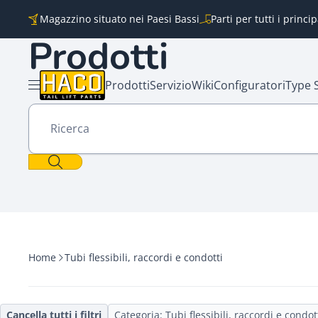
Vai al contenuto
Magazzino situato nei Paesi Bassi
Parti per tutti i princi
Prodotti
Prodotti
Servizio
Wiki
Configuratori
Type 
Aprire il menu
Ricerca
Home
Tubi flessibili, raccordi e condotti
Cancella tutti i filtri
Categoria: Tubi flessibili, raccordi e condot