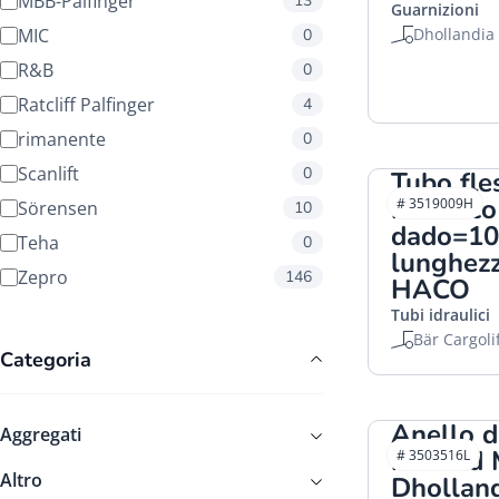
MBB-Palfinger
13
Guarnizioni
MIC
Dhollandia
0
R&B
0
Ratcliff Palfinger
4
rimanente
0
Scanlift
0
Tubo fle
idraulico
# 3519009H
Sörensen
10
dado=10
Teha
0
lunghe
Zepro
146
HACO
Tubi idraulici
Bär Cargoli
Categoria
Anello d
Aggregati
bonded
# 3503516L
Altro
Dhollan