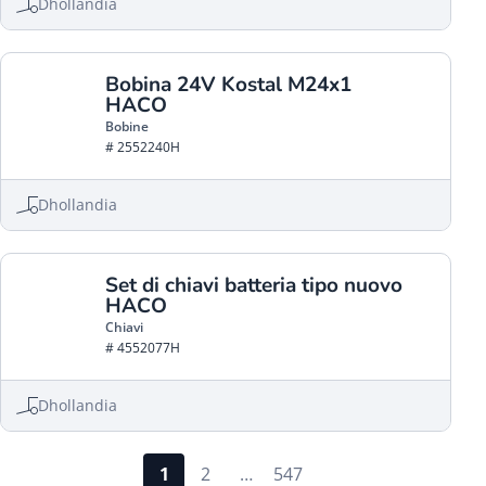
Dhollandia
Bobina 24V Kostal M24x1
HACO
Bobine
# 2552240H
Dhollandia
Set di chiavi batteria tipo nuovo
HACO
Chiavi
# 4552077H
Dhollandia
1
2
…
547