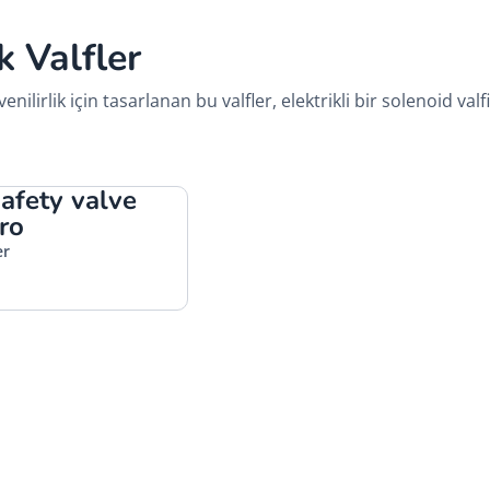
 Valfler
enilirlik için tasarlanan bu valfler, elektrikli bir solenoid va
afety valve
ro
er