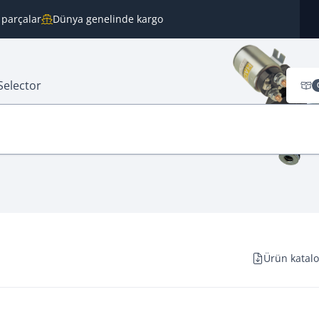
 parçalar
Dünya genelinde kargo
Selector
Ürün katal