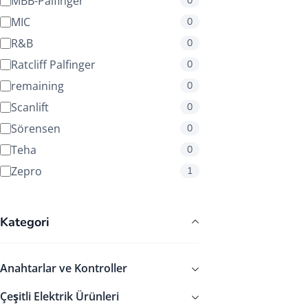
MBB-Palfinger
0
MIC
0
R&B
0
Ratcliff Palfinger
0
remaining
0
Scanlift
0
Sörensen
0
Teha
0
Zepro
1
Kategori
Anahtarlar ve Kontroller
Çeşitli Elektrik Ürünleri