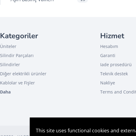
Bobinler
59
Çeşitli valfler/ bobinler
28
bileşenler
Kategoriler
Hizmet
Kartuşlar (bobinsiz valfler)
44
Üniteler
Hesabım
Manuel Valfleri
2
Silindir Parçaları
Garanti
Mekanik Valfler
0
Silindirler
Iade prosedürü
Solenoid Valfler
78
Diğer elektrikli ürünler
Teknik destek
Valf Blokları
109
Kablolar ve Fişler
Nakliye
Diğer
Daha
Terms and Condi
Üniteler
This site uses functional cookies and extern