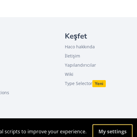
Keşfet
Haco hakkında
İletişim
Yapılandırıcılar
Wiki
Type Selector
Yeni
tions
al scripts to improve your experience.
My settings