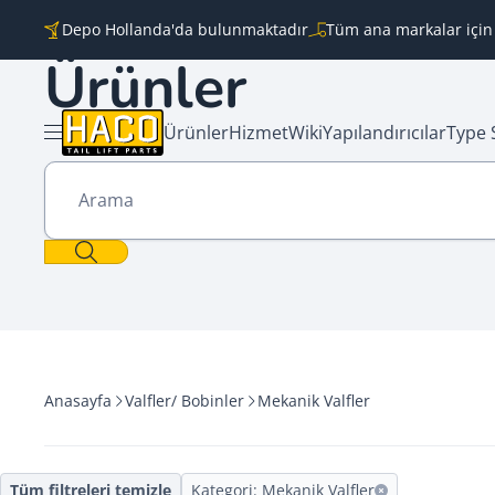
İçeriğe geç
Depo Hollanda'da bulunmaktadır
Tüm ana markalar için
Ürünler
Ürünler
Hizmet
Wiki
Yapılandırıcılar
Type 
Menü aç
Arama
Anasayfa
Valfler/ Bobinler
Mekanik Valfler
Tüm filtreleri temizle
Kategori: Mekanik Valfler