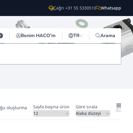
Çağrı +31 55 5330510
Whatsapp
Benim HACO'm
TR
Arama
0
Sayfa başına ürün
Göre sırala
oğu oluşturma