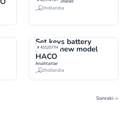
CO
Küçük Malzemeler
Dhollandia
Set keys battery
switch new model
# 4552077H
HACO
Anahtarlar
Dhollandia
Sonraki