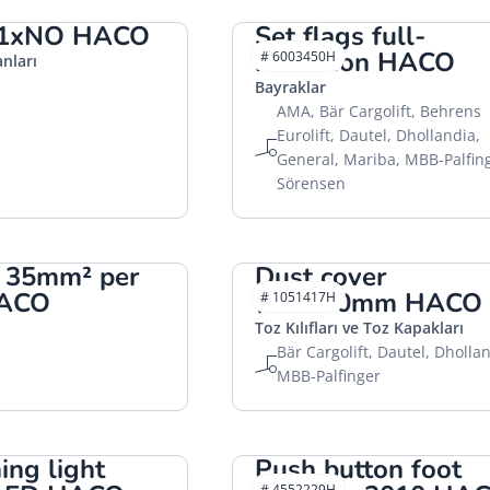
 1xNO HACO
Set flags full-
reflection HACO
# 6003450H
nları
Bayraklar
AMA, Bär Cargolift, Behrens
Eurolift, Dautel, Dhollandia,
General, Mariba, MBB-Palfin
Sörensen
x 35mm² per
Dust cover
HACO
Ø70x50mm HACO
# 1051417H
Toz Kılıfları ve Toz Kapakları
Bär Cargolift, Dautel, Dhollan
MBB-Palfinger
ing light
Push button foot
# 4552229H