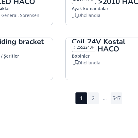
 LED HACO
control >2010 HA
ıklar
Ayak kumandaları
, General, Sörensen
Dhollandia
liding bracket
Coil 24V Kostal
M24x1 HACO
# 2552240H
/ Şeritler
Bobinler
Dhollandia
1
2
…
547