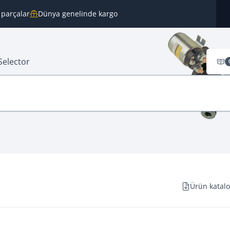
 parçalar
Dünya genelinde kargo
Selector
Ürün katal