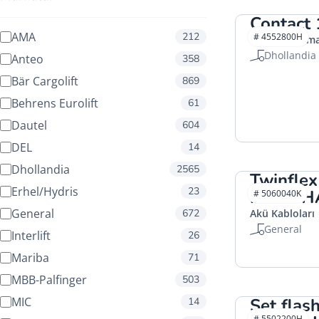
Contact
AMA
212
# 4552800H
Anahtar elema
Dhollandia
Anteo
358
Bär Cargolift
869
Behrens Eurolift
61
Dautel
604
DEL
14
Dhollandia
2565
Twinfle
Erhel/Hydris
23
meter 
# 5060040K
General
672
Akü Kabloları
General
Interlift
26
Mariba
71
MBB-Palfinger
503
MIC
Set flash
14
# 5502200H