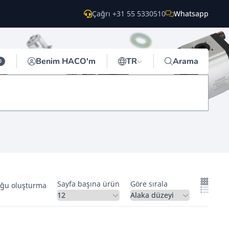
Çağrı +31 55 5330510
Whatsapp
Benim HACO'm
TR
Arama
0
Sayfa başına ürün
Göre sırala
oğu oluşturma