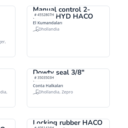
Manual control 2-
button HYD HACO
# 4552807H
El Kumandaları
Dhollandia
ger,
Dowty seal 3/8"
HACO
# 3503503H
Conta Halkaları
dia,
Dhollandia, Zepro
Locking rubber HACO
# 4051416H