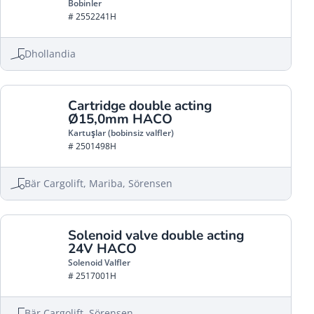
Bobinler
# 2552241H
Dhollandia
Cartridge double acting
Ø15,0mm HACO
Kartuşlar (bobinsiz valfler)
# 2501498H
Bär Cargolift, Mariba, Sörensen
Solenoid valve double acting
24V HACO
Solenoid Valfler
# 2517001H
Bär Cargolift, Sörensen