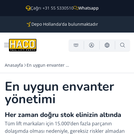
İçeriğe geç
Çağrı +31 55 5330510
Whatsapp
Depo Hollanda'da bulunmaktadır
Tüm ana markalar için parçalar
Dünya genelinde kargo
Menü aç
Anasayfa
En uygun envanter yönetimi
En uygun envanter
yönetimi
Her zaman doğru stok elinizin altında
Tüm lift markaları için 15.000’den fazla parçanın
dolaşımda olması nedeniyle, gereksiz riskler almadan