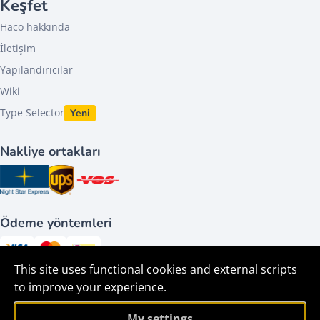
Keşfet
Haco hakkında
İletişim
Yapılandırıcılar
Wiki
Type Selector
Yeni
Nakliye ortakları
Ödeme yöntemleri
This site uses functional cookies and external scripts
Bizi takip edin
to improve your experience.
My settings