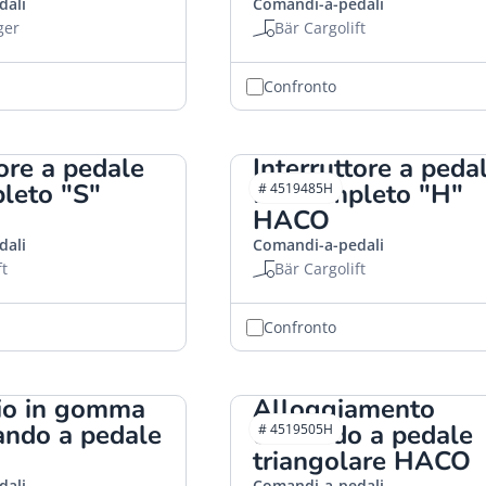
dali
Comandi-a-pedali
ger
Bär Cargolift
Confronto
tore a pedale
Interruttore a peda
leto "S"
BG completo "H"
# 4519485H
HACO
dali
Comandi-a-pedali
ft
Bär Cargolift
Confronto
io in gomma
Alloggiamento
ando a pedale
comando a pedale
# 4519505H
triangolare HACO
dali
Comandi-a-pedali