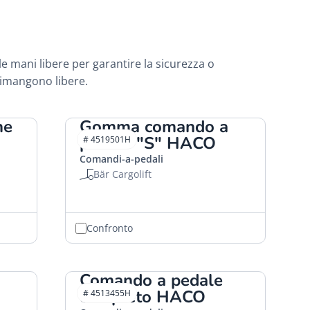
e mani libere per garantire la sicurezza o
rimangono libere.
ne
Gomma comando a
pedale "S" HACO
# 4519501H
O
Comandi-a-pedali
Bär Cargolift
Confronto
Comando a pedale
completo HACO
# 4513455H