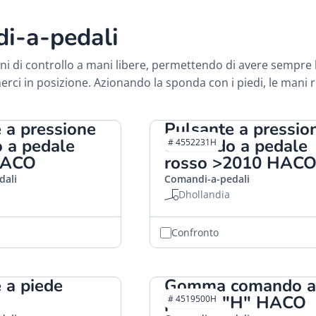
i-a-pedali
ni di controllo a mani libere, permettendo di avere sempre l
rci in posizione. Azionando la sponda con i piedi, le mani 
 a pressione
Pulsante a pressio
 a pedale
comando a pedale
# 4552231H
HACO
rosso >2010 HAC
dali
Comandi-a-pedali
Dhollandia
Confronto
 a piede
Gomma comando a
pedale "H" HACO
# 4519500H