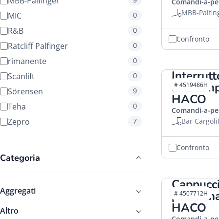
MBB-Palfinger
9
Comandi-a-pe
MBB-Palfin
MIC
0
R&B
0
Confronto
Ratcliff Palfinger
0
rimanente
0
Interrut
Scanlift
0
BG comp
# 4519486H
Sörensen
9
HACO
Teha
0
Comandi-a-pe
Zepro
Bär Cargoli
7
Confronto
Categoria
Cappucc
Aggregati
per com
# 4507712H
HACO
Altro
Comandi-a-pe