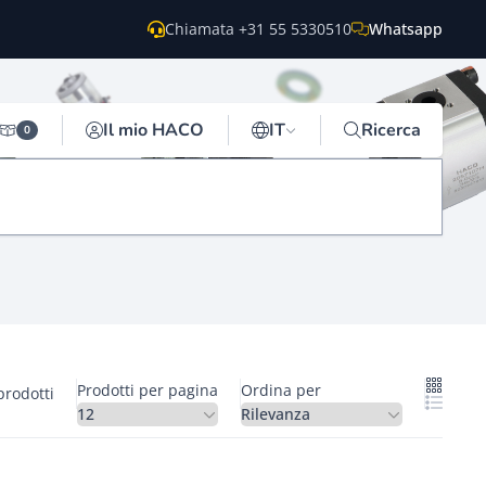
Chiamata +31 55 5330510
Whatsapp
Il mio HACO
IT
Ricerca
0
Prodotti per pagina
Ordina per
prodotti