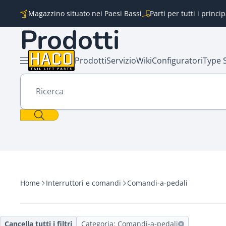
Vai al contenuto
Magazzino situato nei Paesi Bassi
Parti per tutti i princi
Prodotti
Prodotti
Servizio
Wiki
Configuratori
Type 
Aprire il menu
Ricerca
Home
Interruttori e comandi
Comandi-a-pedali
Cancella tutti i filtri
Categoria: Comandi-a-pedali