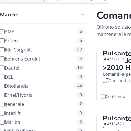
Comand
Marche
Offrono soluzio
AMA
6
mantenere le me
Anteo
5
Bär Cargolift
22
Pulsante
Behrens Eurolift
4
comando
# 4552229H
>2010 
Dautel
14
Comandi-a-pe
DEL
0
Dhollandia
Dhollandia
44
Erhel/Hydris
0
Confronto
generale
2
Interlift
0
Pulsante
Mariba
2
HACO
# 4513452H