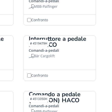
Comandi-a-pedali
MBB-Palfinger
Confronto
le
Interruttore a pedale
BG HACO
# 4519479H
Comandi-a-pedali
Bär Cargolift
Confronto
Comando a pedale
(CANNON) HACO
# 4513350H
Comandi-a-pedali
MBB-Palfinger