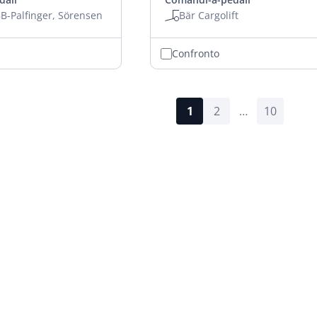
B-Palfinger, Sörensen
Bär Cargolift
Confronto
1
2
…
10