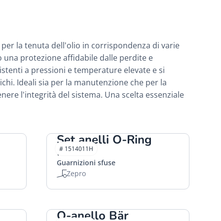
per la tenuta dell'olio in corrispondenza di varie
 una protezione affidabile dalle perdite e
sistenti a pressioni e temperature elevate e si
hi. Ideali sia per la manutenzione che per la
ere l'integrità del sistema. Una scelta essenziale
Set anelli O-Ring
HACO
# 1514011H
Guarnizioni sfuse
Zepro
O-anello Bär