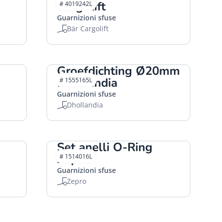
Cargolift
# 4019242L
Guarnizioni sfuse
Bär Cargolift
Groefdichting Ø20mm
Dhollandia
# 1555165L
Guarnizioni sfuse
Dhollandia
Set anelli O-Ring
Zepro
# 1514016L
Guarnizioni sfuse
Zepro