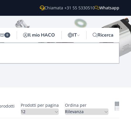
Chiamata +31 55 5330510
Whatsapp
Il mio HACO
IT
Ricerca
0
Prodotti per pagina
Ordina per
prodotti