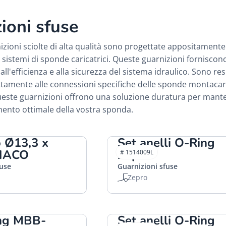
ioni sfuse
izioni sciolte di alta qualità sono progettate appositamente 
 sistemi di sponde caricatrici. Queste guarnizioni forniscono
ll'efficienza e alla sicurezza del sistema idraulico. Sono re
tamente alle connessioni specifiche delle sponde montacaric
ueste guarnizioni offrono una soluzione duratura per manten
mento ottimale della vostra sponda.
 Ø13,3 x
Set anelli O-Ring
HACO
Zepro
# 1514009L
fuse
Guarnizioni sfuse
Zepro
ing MBB-
Set anelli O-Ring