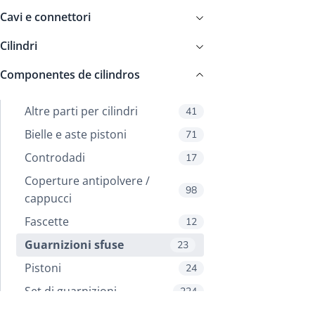
Cavi e connettori
Cilindri
Componentes de cilindros
Altre parti per cilindri
41
Bielle e aste pistoni
71
Controdadi
17
Coperture antipolvere /
98
cappucci
Fascette
12
Guarnizioni sfuse
23
Pistoni
24
Set di guarnizioni
224
Teste cilindri
30