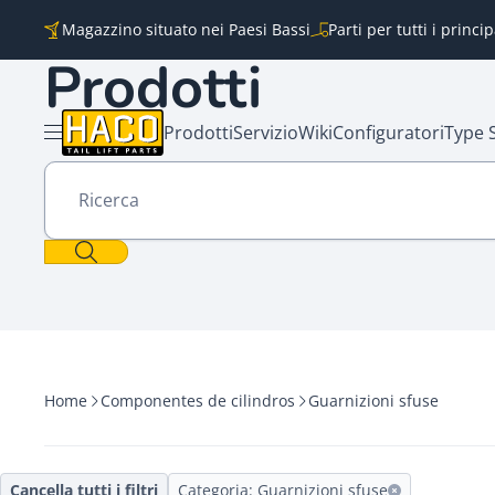
Vai al contenuto
Magazzino situato nei Paesi Bassi
Parti per tutti i princi
Prodotti
Prodotti
Servizio
Wiki
Configuratori
Type 
Aprire il menu
Ricerca
Home
Componentes de cilindros
Guarnizioni sfuse
Cancella tutti i filtri
Categoria: Guarnizioni sfuse