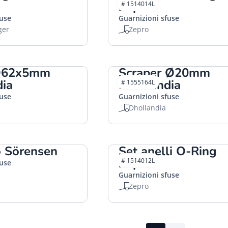
Zepro
# 1514014L
fuse
Guarnizioni sfuse
ger
Zepro
 Ø62x5mm
Scraper Ø20mm
dia
Dhollandia
# 1555164L
fuse
Guarnizioni sfuse
Dhollandia
o Sörensen
Set anelli O-Ring
Zepro
# 1514012L
fuse
Guarnizioni sfuse
Zepro