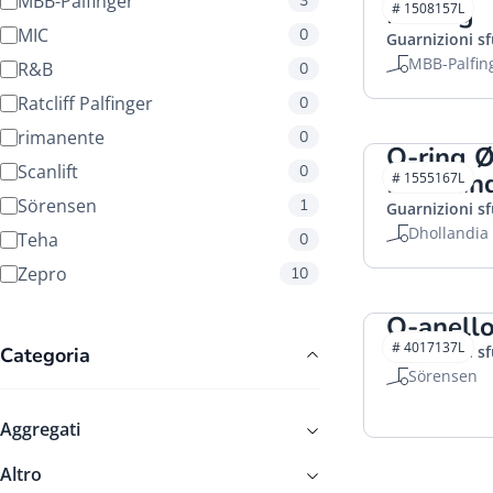
MBB-Palfinger
3
Palfing
# 1508157L
MIC
0
Guarnizioni s
MBB-Palfin
R&B
0
Ratcliff Palfinger
0
rimanente
0
O-ring
Scanlift
0
Dhollan
# 1555167L
Sörensen
1
Guarnizioni s
Dhollandia
Teha
0
Zepro
10
O-anell
# 4017137L
Guarnizioni s
Categoria
Sörensen
Aggregati
Altro