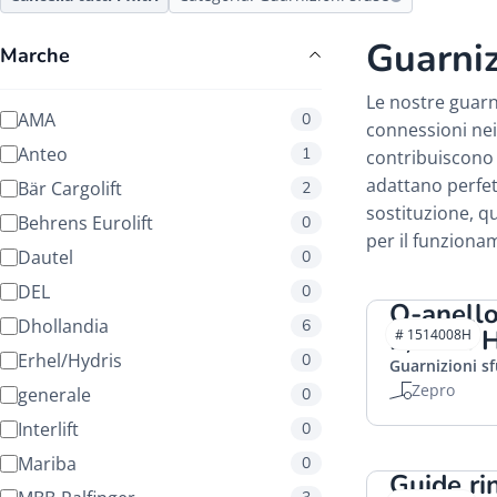
Guarniz
Marche
Le nostre guarn
AMA
0
connessioni nei
Anteo
1
contribuiscono a
adattano perfet
Bär Cargolift
2
sostituzione, q
Behrens Eurolift
0
per il funziona
Dautel
0
DEL
0
O-anello
Dhollandia
6
2,4mm 
# 1514008H
Erhel/Hydris
0
Guarnizioni s
Zepro
generale
0
Interlift
0
Mariba
0
Guide r