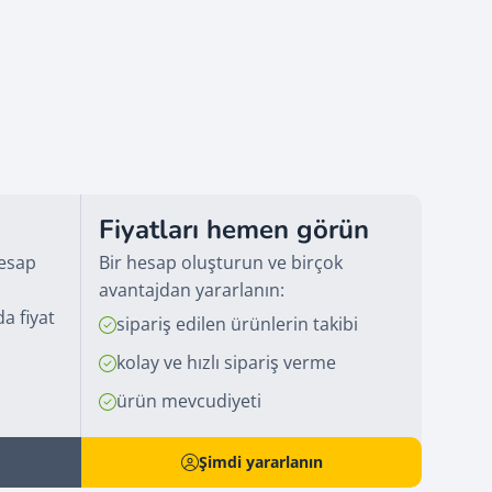
Fiyatları hemen görün
hesap
Bir hesap oluşturun ve birçok
avantajdan yararlanın:
a fiyat
sipariş edilen ürünlerin takibi
kolay ve hızlı sipariş verme
ürün mevcudiyeti
Şimdi yararlanın