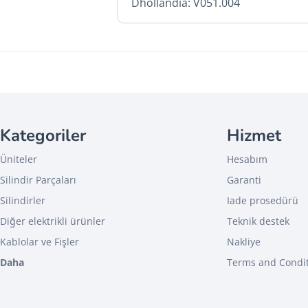
Dhollandia: V051.004
Kategoriler
Hizmet
Üniteler
Hesabım
Silindir Parçaları
Garanti
Silindirler
Iade prosedürü
Diğer elektrikli ürünler
Teknik destek
Kablolar ve Fişler
Nakliye
Daha
Terms and Condi