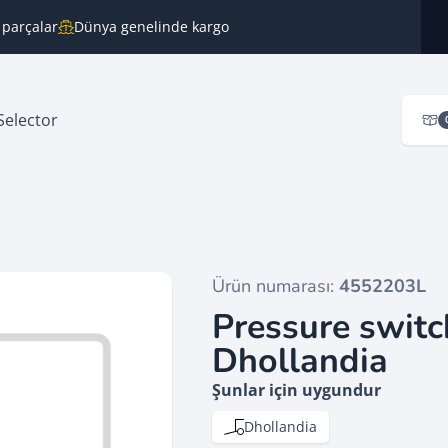
 parçalar
Dünya genelinde kargo
Selector
Ürün numarası:
4552203L
Pressure swit
Dhollandia
Şunlar için uygundur
Dhollandia