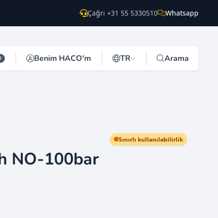
Çağrı +31 55 5330510
Whatsapp
Benim HACO'm
TR
Arama
0
Sınırlı kullanılabilirlik
ch NO-100bar