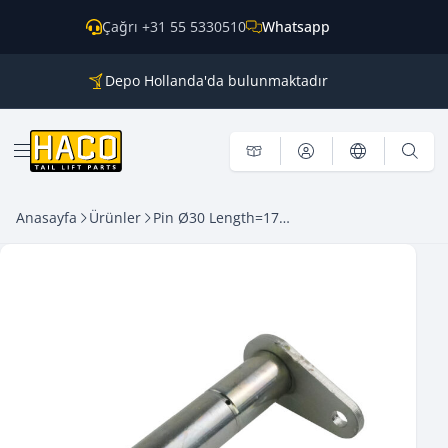
İçeriğe geç
Çağrı +31 55 5330510
Whatsapp
Depo Hollanda'da bulunmaktadır
Tüm ana markalar için parçalar
Dünya genelinde kargo
Menü aç
Anasayfa
Ürünler
Pin Ø30 Length=170mm – 50cc HACO