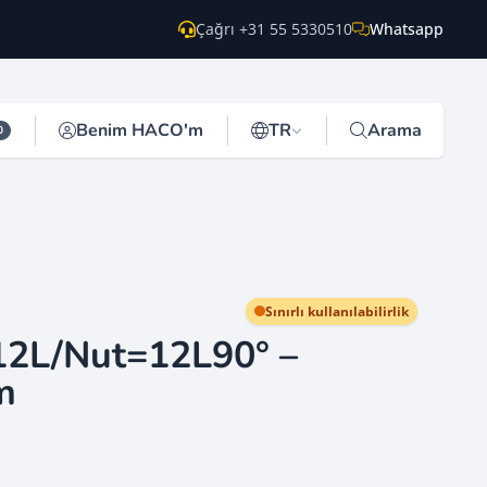
Çağrı +31 55 5330510
Whatsapp
Benim HACO'm
TR
Arama
0
Sınırlı kullanılabilirlik
12L/Nut=12L90° –
m