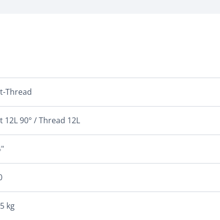
t-Thread
t 12L 90° / Thread 12L
"
0
5 kg