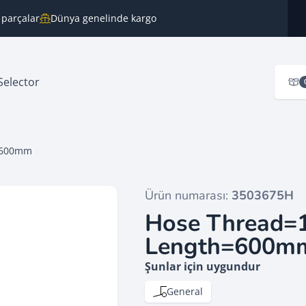
 parçalar
Dünya genelinde kargo
Selector
h=600mm
Ürün numarası:
3503675H
Hose Thread=
Length=600m
Şunlar için uygundur
General