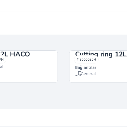
12L HACO
Cutting ring 12L
HACO
7H
# 3505035H
lar
al
Bağlantılar
General