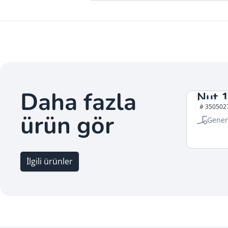
Daha fazla
Nut 
# 350502
Bağlantı
ürün gör
Gener
İlgili ürünler