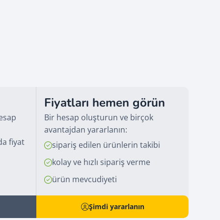
Fiyatları hemen görün
hesap
Bir hesap oluşturun ve birçok
avantajdan yararlanın:
a fiyat
sipariş edilen ürünlerin takibi
kolay ve hızlı sipariş verme
ürün mevcudiyeti
Şimdi yararlanın