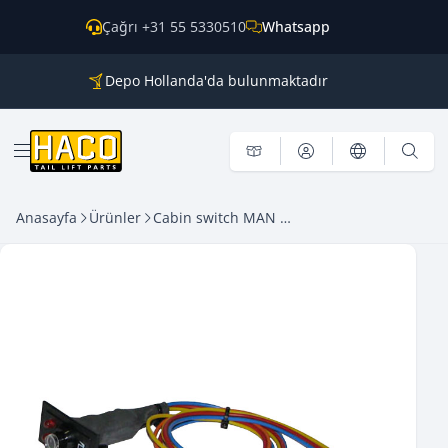
İçeriğe geç
Çağrı +31 55 5330510
Whatsapp
Depo Hollanda'da bulunmaktadır
Tüm ana markalar için parçalar
Dünya genelinde kargo
Menü aç
Anasayfa
Ürünler
Cabin switch MAN 2000 Sörensen