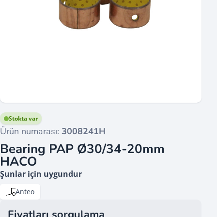
Stokta var
Ürün numarası:
3008241H
Bearing PAP Ø30/34-20mm
HACO
Şunlar için uygundur
Anteo
Fiyatları sorgulama