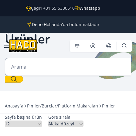
İçeriğe geç
Çağrı +31 55 5330510
Whatsapp
Depo Hollanda'da bulunmaktadır
Tüm ana markalar için parçalar
Ürünler
Dünya genelinde kargo
Menü aç
Arama
Anasayfa
Pimler/Burçlar/Platform Makaraları
Pimler
Sayfa başına ürün
Göre sırala