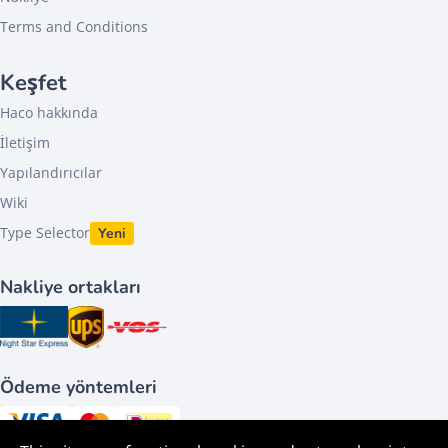
Terms and Conditions
Keşfet
Haco hakkında
İletişim
Yapılandırıcılar
Wiki
Type Selector
Yeni
Nakliye ortakları
Ödeme yöntemleri