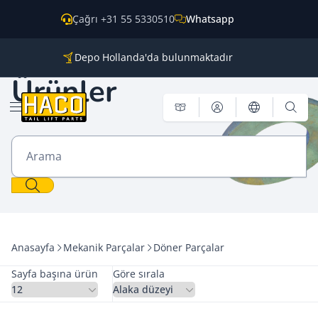
İçeriğe geç
Çağrı +31 55 5330510
Whatsapp
Depo Hollanda'da bulunmaktadır
Tüm ana markalar için parçalar
Ürünler
Dünya genelinde kargo
Menü aç
Arama
Anasayfa
Mekanik Parçalar
Döner Parçalar
Sayfa başına ürün
Göre sırala