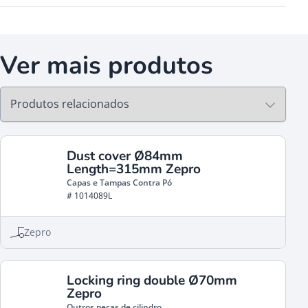
Ver mais produtos
Dust cover Ø84mm
Length=315mm Zepro
Capas e Tampas Contra Pó
# 1014089L
Zepro
Locking ring double Ø70mm
Zepro
Outros peças de cilindro