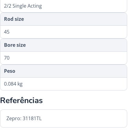
2/2 Single Acting
Rod size
45
Bore size
70
Peso
0.084 kg
Referências
Zepro: 31181TL