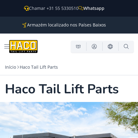
Saltar para o conteúdo
Chamar +31 55 5330510
Whatsapp
Armazém localizado nos Países Baixos
Peças para todas as principais marcas
Envio para todo o mundo
Abrir o menu
Início
Haco Tail Lift Parts
Haco Tail Lift Parts