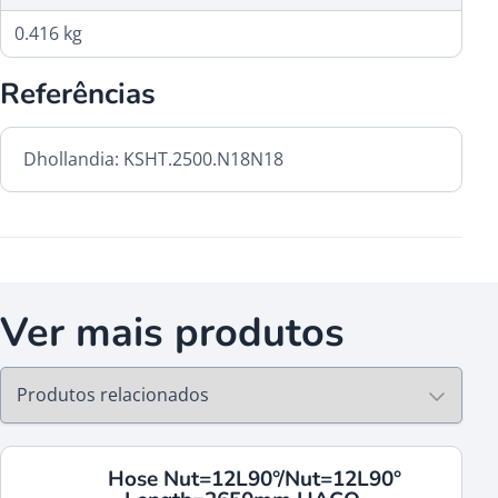
0.416 kg
Referências
Dhollandia: KSHT.2500.N18N18
Ver mais produtos
Hose Nut=12L90°/Nut=12L90°