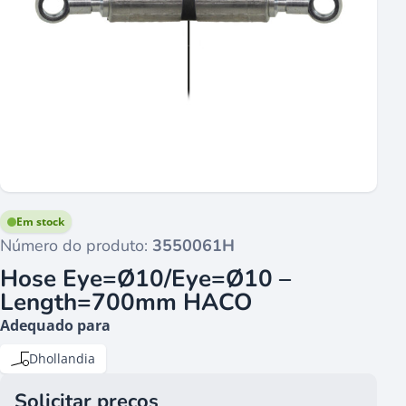
Em stock
Número do produto:
3550061H
Hose Eye=Ø10/Eye=Ø10 –
Length=700mm HACO
Adequado para
Dhollandia
Solicitar preços