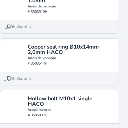
1.0mm
Anéis de vedação
# 3503510H
Dhollandia
Copper seal ring Ø10x14mm
2,0mm HACO
Anéis de vedação
# 3503514H
Dhollandia
Hollow bolt M10x1 single
HACO
Acoplamentos
# 3505037H