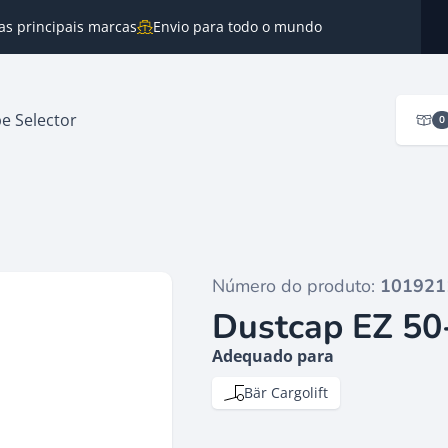
as principais marcas
Envio para todo o mundo
e Selector
0
Número do produto:
101921
Dustcap EZ 50-
Adequado para
Bär Cargolift