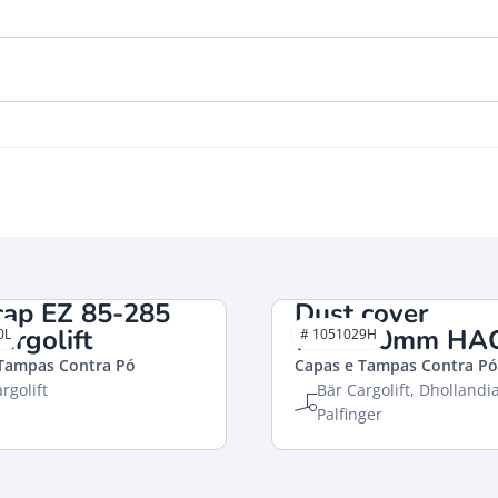
cap EZ 85-285
Dust cover
argolift
Ø70x70mm HA
0L
# 1051029H
Tampas Contra Pó
Capas e Tampas Contra Pó
rgolift
Bär Cargolift, Dhollandi
Palfinger