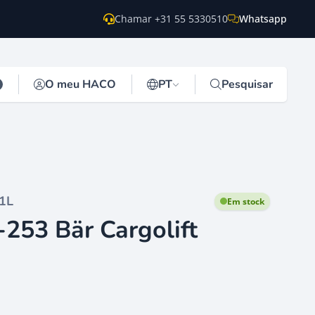
Chamar +31 55 5330510
Whatsapp
O meu HACO
PT
Pesquisar
1L
Em stock
253 Bär Cargolift