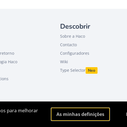
Descobrir
Sobre a Haco
Contacto
retorno
Configuradores
ogia Haco
Wiki
Type Selector
Neo
tions
rnos para melhorar
As minhas definições