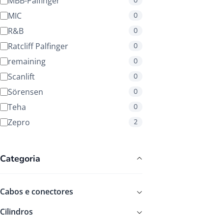
MBB-Palfinger
0
MIC
0
R&B
0
Ratcliff Palfinger
0
remaining
0
Scanlift
0
Sörensen
0
Teha
0
Zepro
2
Categoria
Cabos e conectores
Cilindros