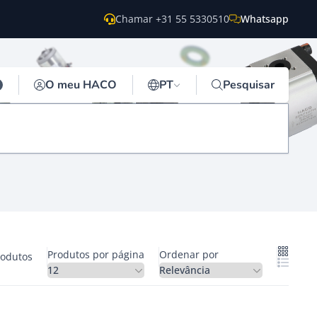
Chamar +31 55 5330510
Whatsapp
O meu HACO
PT
Pesquisar
Produtos por página
Ordenar por
rodutos