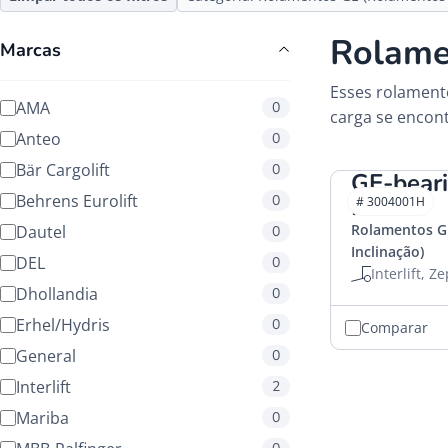
Rolame
Marcas
Esses rolamento
AMA
0
carga se encon
Anteo
0
Bär Cargolift
0
GE-bea
Behrens Eurolift
0
HACO
# 3004001H
Rolamentos G
Dautel
0
Inclinação)
DEL
0
Interlift, Z
Dhollandia
0
Erhel/Hydris
0
Comparar
General
0
Interlift
2
Mariba
0