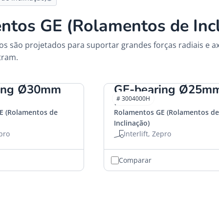
ntos GE (Rolamentos de Incl
s são projetados para suportar grandes forças radiais e ax
tram.
ring Ø30mm
GE-bearing Ø25m
HACO
# 3004000H
E (Rolamentos de
Rolamentos GE (Rolamentos de
Inclinação)
epro
Interlift, Zepro
Comparar