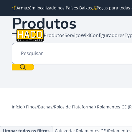
Saltar para o conteúdo
Armazém localizado nos Países Baixos
Peças para todas 
Produtos
Produtos
Serviço
Wiki
Configuradores
Typ
Abrir o menu
Pesquisar
Início
Pinos/Buchas/Rolos de Plataforma
Rolamentos GE (R
Limpar todos os filtros
Categoria: Rolamentos GE (Rolamentos 