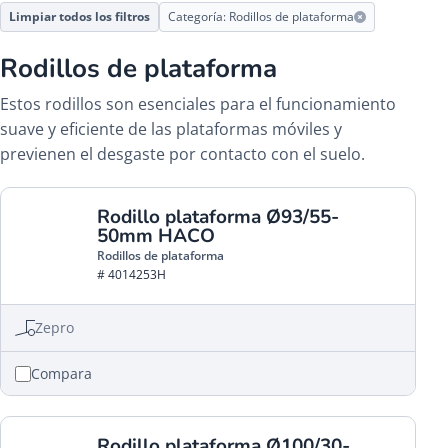
Limpiar todos los filtros
Categoría: Rodillos de plataforma
Rodillos de plataforma
Estos rodillos son esenciales para el funcionamiento
suave y eficiente de las plataformas móviles y
previenen el desgaste por contacto con el suelo.
Rodillo plataforma Ø93/55-
50mm HACO
Rodillos de plataforma
# 4014253H
Zepro
Compara
Rodillo plataforma Ø100/30-