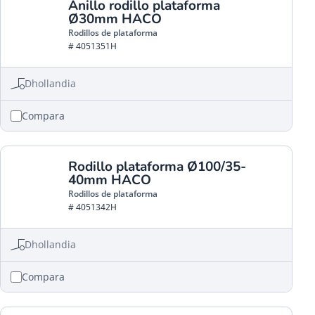
Anillo rodillo plataforma
Ø30mm HACO
Rodillos de plataforma
# 4051351H
Dhollandia
Compara
Rodillo plataforma Ø100/35-
40mm HACO
Rodillos de plataforma
# 4051342H
Dhollandia
Compara