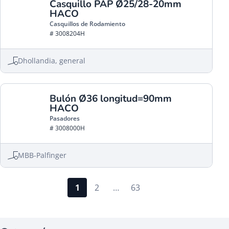
Casquillo PAP Ø25/28-20mm
HACO
Casquillos de Rodamiento
# 3008204H
Dhollandia, general
Bulón Ø36 longitud=90mm
HACO
Pasadores
# 3008000H
MBB-Palfinger
1
2
…
63