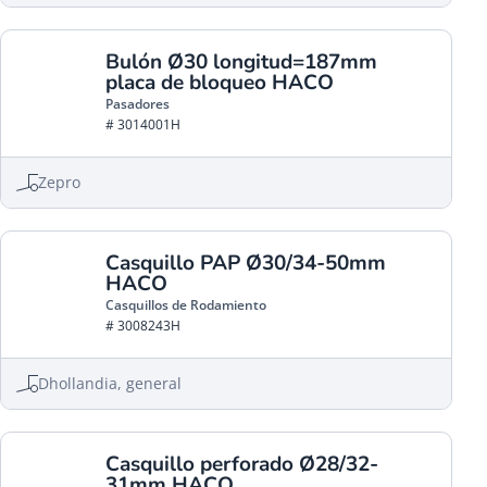
Bulón Ø30 longitud=187mm
placa de bloqueo HACO
Pasadores
# 3014001H
Zepro
Casquillo PAP Ø30/34-50mm
HACO
Casquillos de Rodamiento
# 3008243H
Dhollandia, general
Casquillo perforado Ø28/32-
31mm HACO