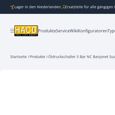
Zum Inhalt springen
Lager in den Niederlanden
Ersatzteile für alle gängige
Produkte
Service
Wiki
Konfiguratoren
Typ
Menü öffnen
Startseite
Produkte
Öldruckschalter 5 Bar NC Banjonet Su