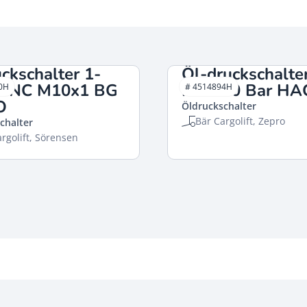
ckschalter 1-
Öl-druckschalte
r NC M10x1 BG
NO 210 Bar HA
0H
# 4514894H
O
Öldruckschalter
Bär Cargolift, Zepro
chalter
rgolift, Sörensen