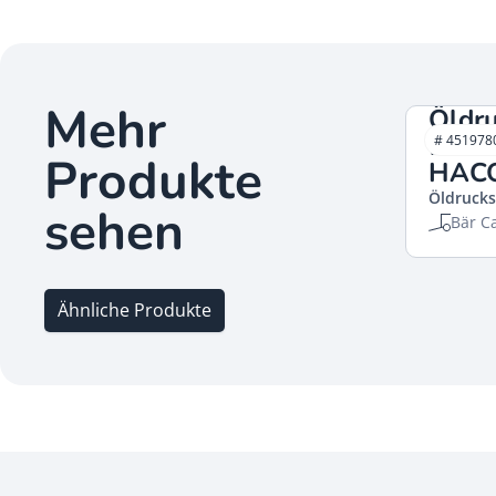
Mehr
Öldru
10Ba
# 451978
Produkte
HAC
Öldrucks
sehen
Bär Ca
Ähnliche Produkte