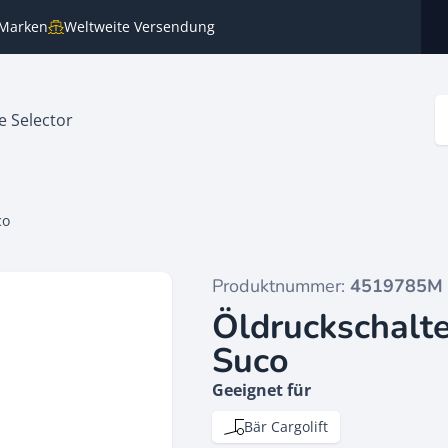
n Marken
Weltweite Versendung
e Selector
co
Produktnummer:
4519785M
Öldruckschalte
Suco
Geeignet für
Bär Cargolift