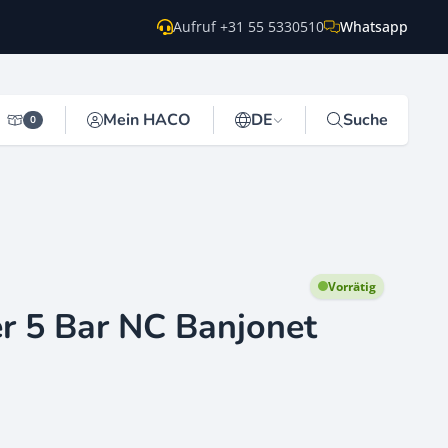
Aufruf +31 55 5330510
Whatsapp
Mein HACO
DE
Suche
0
Vorrätig
r 5 Bar NC Banjonet