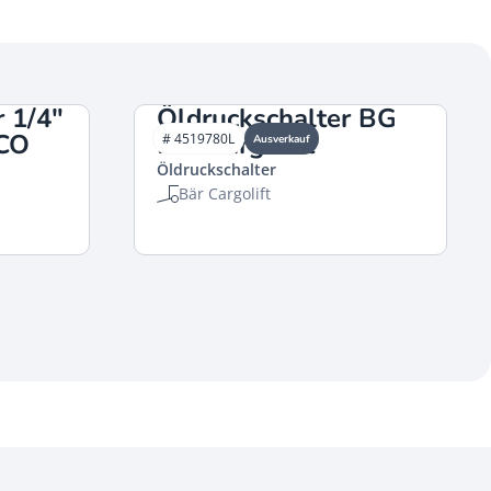
r 1/4″
Öldruckschalter BG
CO
Bär Cargolift
# 4519780L
Ausverkauf
Öldruckschalter
Bär Cargolift