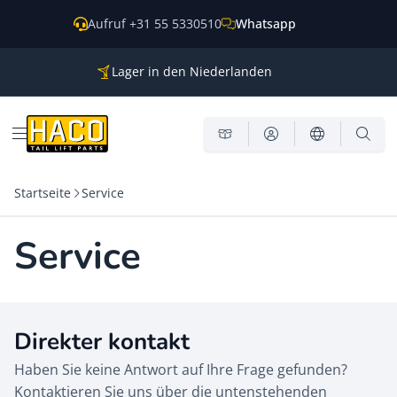
Zum Inhalt springen
Aufruf +31 55 5330510
Whatsapp
Lager in den Niederlanden
Ersatzteile für alle gängigen Marken
Weltweite Versendung
Menü öffnen
Startseite
Service
Service
Direkter kontakt
Haben Sie keine Antwort auf Ihre Frage gefunden?
Kontaktieren Sie uns über die untenstehenden