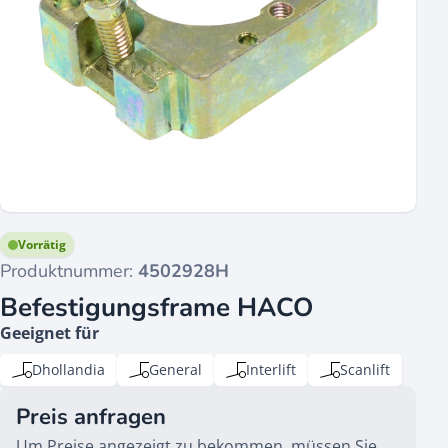
Vorrätig
Produktnummer:
4502928H
Befestigungsframe HACO
Geeignet für
Dhollandia
General
Interlift
Scanlift
Preis anfragen
Um Preise angezeigt zu bekommen, müssen Sie