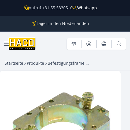
Zum Inhalt springen
Aufruf +31 55 5330510
Whatsapp
Lager in den Niederlanden
Ersatzteile für alle gängigen Marken
Weltweite Versendung
Menü öffnen
Startseite
Produkte
Befestigungsframe HACO