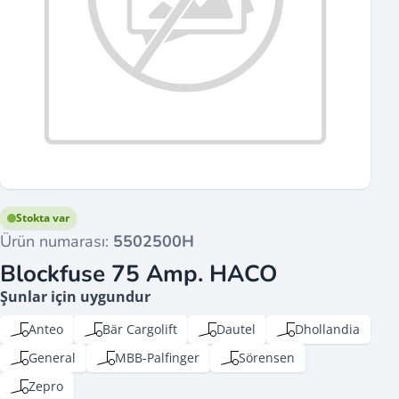
Stokta var
Ürün numarası:
5502500H
Blockfuse 75 Amp. HACO
Şunlar için uygundur
Anteo
Bär Cargolift
Dautel
Dhollandia
General
MBB-Palfinger
Sörensen
Zepro