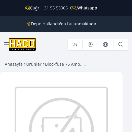
İçeriğe geç
Çağrı +31 55 5330510
Whatsapp
Depo Hollanda'da bulunmaktadır
Tüm ana markalar için parçalar
Dünya genelinde kargo
Menü aç
Anasayfa
Ürünler
Blockfuse 75 Amp. HACO