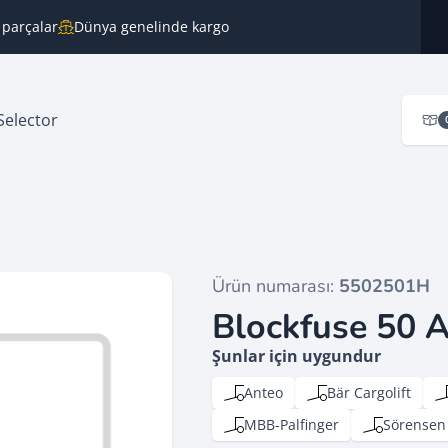
 parçalar
Dünya genelinde kargo
Selector
Ürün numarası:
5502501H
Blockfuse 50
Şunlar için uygundur
Anteo
Bär Cargolift
MBB-Palfinger
Sörensen