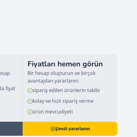
Fiyatları hemen görün
hesap
Bir hesap oluşturun ve birçok
avantajdan yararlanın:
a fiyat
sipariş edilen ürünlerin takibi
kolay ve hızlı sipariş verme
ürün mevcudiyeti
Şimdi yararlanın