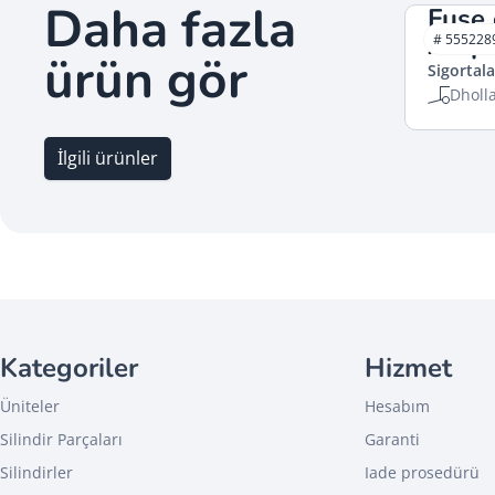
Daha fazla
Fuse
Amp.
# 555228
ürün gör
Sigortala
Dholl
İlgili ürünler
Kategoriler
Hizmet
Üniteler
Hesabım
Silindir Parçaları
Garanti
Silindirler
Iade prosedürü