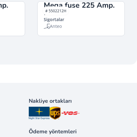
mp.
Mega fuse 225 Amp.
HACO
# 5502212H
Sigortalar
Anteo
Nakliye ortakları
Ödeme yöntemleri