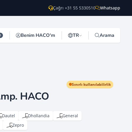
Çağrı +31 55 5330510
Whatsapp
Benim HACO'm
TR
Arama
0
Sınırlı kullanılabilirlik
 Amp. HACO
Dautel
Dhollandia
General
Zepro