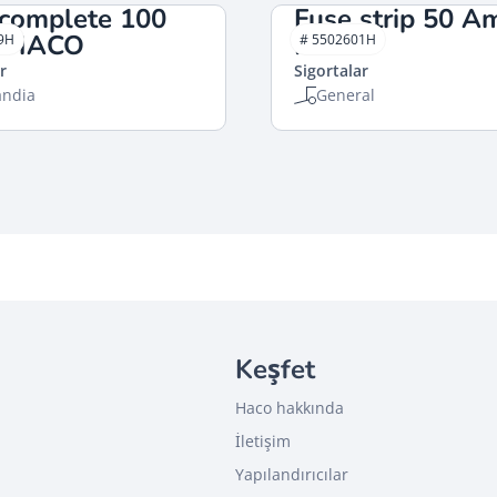
 complete 100
Fuse strip 50 A
 HACO
HACO
9H
# 5502601H
r
Sigortalar
andia
General
Keşfet
Haco hakkında
İletişim
Yapılandırıcılar