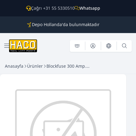
İçeriğe geç
Çağrı +31 55 5330510
Whatsapp
Depo Hollanda'da bulunmaktadır
Tüm ana markalar için parçalar
Dünya genelinde kargo
Menü aç
Anasayfa
Ürünler
Blockfuse 300 Amp. HACO