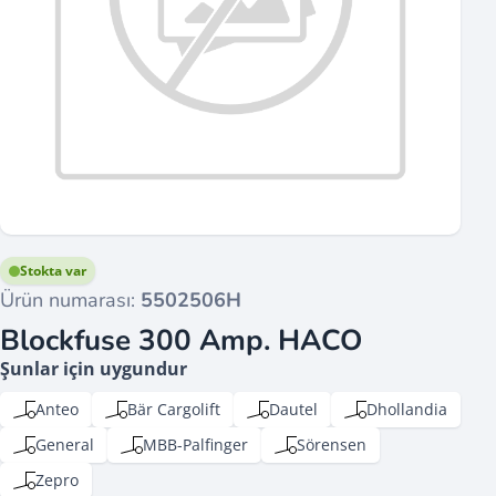
Stokta var
Ürün numarası:
5502506H
Blockfuse 300 Amp. HACO
Şunlar için uygundur
Anteo
Bär Cargolift
Dautel
Dhollandia
General
MBB-Palfinger
Sörensen
Zepro