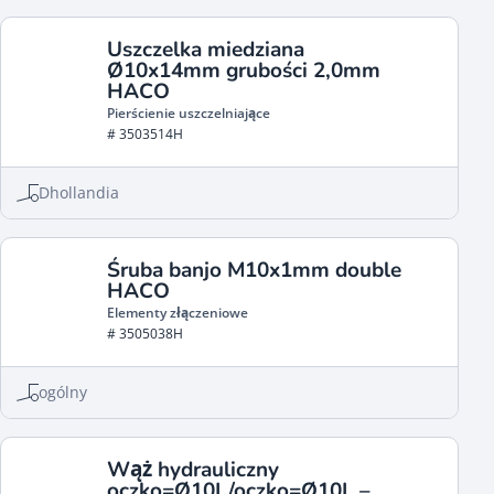
Uszczelka miedziana
Ø10x14mm grubości 2,0mm
HACO
Pierścienie uszczelniające
# 3503514H
Dhollandia
Śruba banjo M10x1mm double
HACO
Elementy złączeniowe
# 3505038H
ogólny
Wąż hydrauliczny
oczko=Ø10L/oczko=Ø10L –