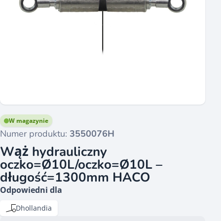
W magazynie
Numer produktu:
3550076H
Wąż hydrauliczny
oczko=Ø10L/oczko=Ø10L –
długość=1300mm HACO
Odpowiedni dla
Dhollandia