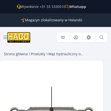
Przejdź do treści
Wywołanie +31 55 5330510
Whatsapp
Magazyn zlokalizowany w Holandii
Części do wszystkich głównych marek
Wysyłka na cały świat
Otwórz menu
Strona główna
Produkty
Wąż hydrauliczny oczko=Ø10L/oczko=Ø10L – długość=1300mm HACO