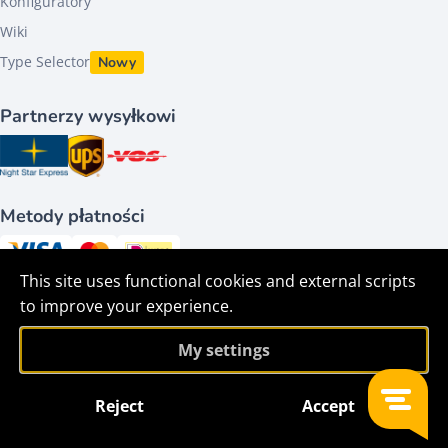
Konfiguratory
Wiki
Type Selector
Nowy
Partnerzy wysyłkowi
Metody płatności
This site uses functional cookies and external scripts
Śledź nas na
to improve your experience.
My settings
Reject
Accept
Filtr
©2026 - HACO parts bv - Wszelkie prawa zastrzeżone