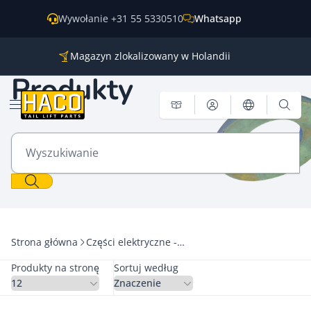
Przejdź do treści
Wywołanie +31 55 5330510
Whatsapp
Magazyn zlokalizowany w Holandii
Części do wszystkich głównych marek
Produkty
Wysyłka na cały świat
Otwórz menu
Wyszukiwanie
Strona główna
Części elektryczne - Inne
Produkty na stronę
Sortuj według