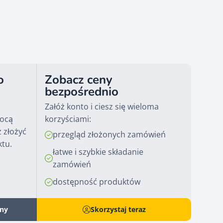
o
Zobacz ceny
bezpośrednio
Załóż konto i ciesz się wieloma
mocą
korzyściami:
 złożyć
przegląd złożonych zamówień
ktu.
łatwe i szybkie składanie
zamówień
dostępność produktów
eny
Skorzystaj teraz