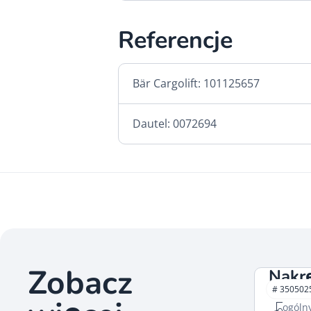
Referencje
Bär Cargolift: 101125657
Dautel: 0072694
Zobacz
Nakr
# 350502
Elementy
ogóln