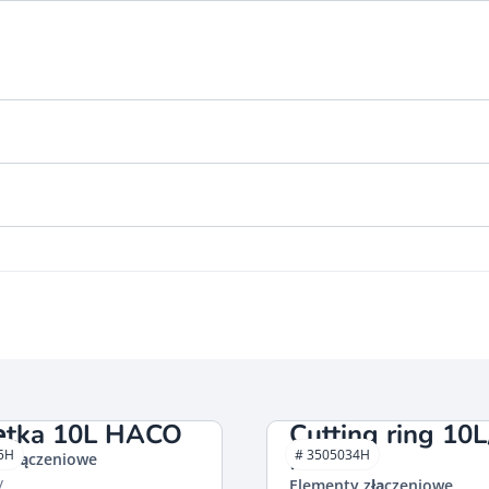
ętka 10L HACO
Cutting ring 10L
HACO
5H
# 3505034H
 złączeniowe
y
Elementy złączeniowe