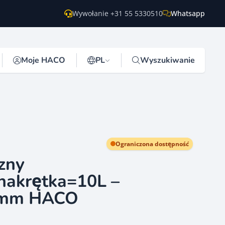
Wywołanie +31 55 5330510
Whatsapp
Moje HACO
PL
Wyszukiwanie
Ograniczona dostępność
zny
nakrętka=10L –
0mm HACO