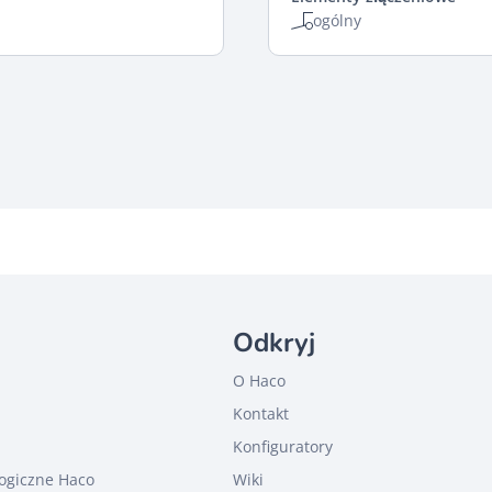
ogólny
Odkryj
O Haco
Kontakt
u
Konfiguratory
ogiczne Haco
Wiki