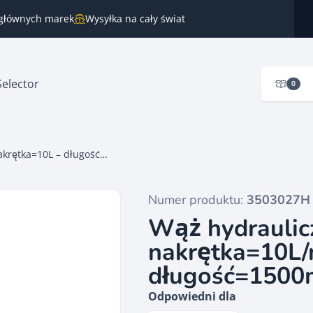
 głównych marek
Wysyłka na cały świat
Selector
0
Wąż hydrauliczny nakrętka=10L/nakrętka=10L – długość=1500mm HACO
Numer produktu:
3503027H
Wąż hydraulic
nakrętka=10L/
długość=150
Odpowiedni dla