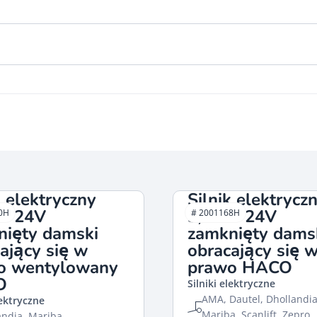
k elektryczny
Silnik elektrycz
W 24V
3,0kW 24V
0H
# 2001168H
nięty damski
zamknięty dams
ający się w
obracający się 
o wentylowany
prawo HACO
O
Silniki elektryczne
AMA, Dautel, Dhollandia
lektryczne
Mariba, Scanlift, Zepro
andia, Mariba