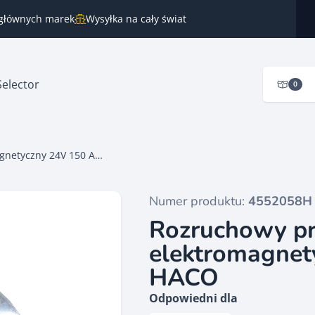
 głównych marek
Wysyłka na cały świat
Selector
0
Rozruchowy przekaźnik elektromagnetyczny 24V 150 Amp. HACO
Numer produktu:
4552058H
Rozruchowy pr
elektromagnet
HACO
Odpowiedni dla