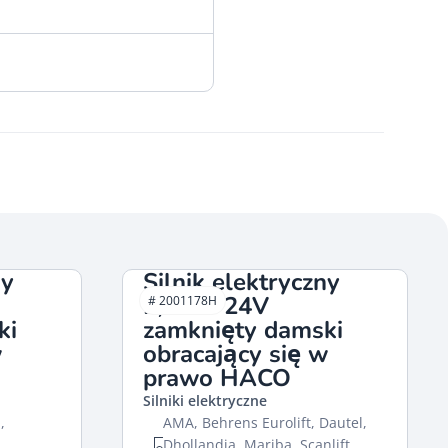
ny
Silnik elektryczny
2,0kW 24V
# 2001178H
ki
zamknięty damski
w
obracający się w
prawo HACO
Silniki elektryczne
,
AMA, Behrens Eurolift, Dautel,
Dhollandia, Mariba, Scanlift,