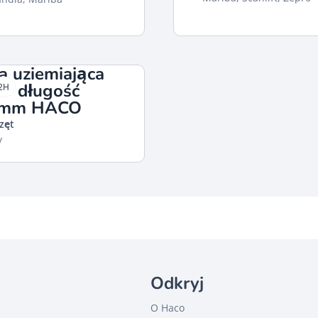
a uziemiająca
² długość
2H
0mm HACO
zęt
y
Odkryj
O Haco