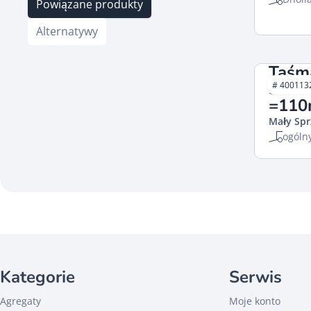
Powiązane produkty
Alternatywy
Taśm
35mm
# 400113
=11
Mały Spr
ogóln
Kategorie
Serwis
Agregaty
Moje konto