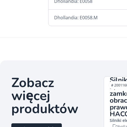
Dhollandia: E0058
Dhollandia: E0058.M
Zobacz
Silni
3,0k
# 200116
więcej
zamk
obrac
produktów
praw
HAC
Silniki e
Dholl