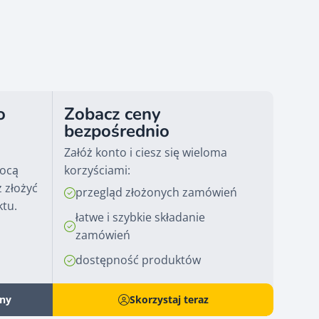
o
Zobacz ceny
bezpośrednio
Załóż konto i ciesz się wieloma
mocą
korzyściami:
 złożyć
przegląd złożonych zamówień
ktu.
łatwe i szybkie składanie
zamówień
dostępność produktów
eny
Skorzystaj teraz