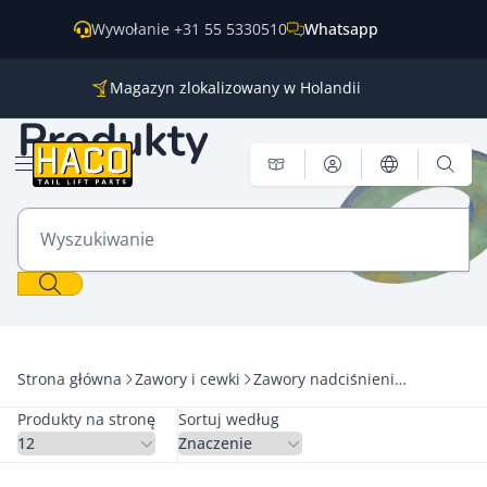
Przejdź do treści
Wywołanie +31 55 5330510
Whatsapp
Magazyn zlokalizowany w Holandii
Części do wszystkich głównych marek
Produkty
Wysyłka na cały świat
Otwórz menu
Wyszukiwanie
Strona główna
Zawory i cewki
Zawory nadciśnieniowe
Produkty na stronę
Sortuj według