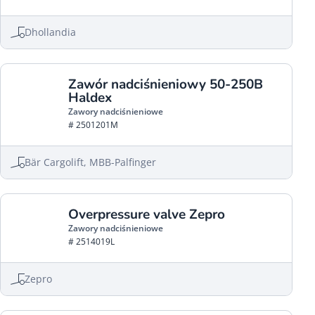
Dhollandia
Zawór nadciśnieniowy 50-250B
Haldex
Zawory nadciśnieniowe
# 2501201M
Bär Cargolift, MBB-Palfinger
Overpressure valve Zepro
Zawory nadciśnieniowe
# 2514019L
Zepro